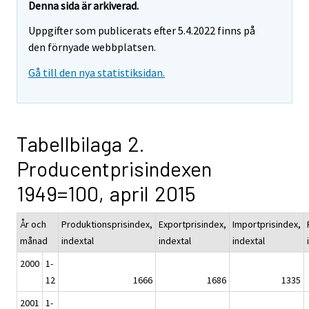
Denna sida är arkiverad.
Uppgifter som publicerats efter 5.4.2022 finns på
den förnyade webbplatsen.
Gå till den nya statistiksidan.
Tabellbilaga 2.
Producentprisindexen
1949=100, april 2015
År och
Produktionsprisindex,
Exportprisindex,
Importprisindex,
månad
indextal
indextal
indextal
2000
1-
12
1666
1686
1335
2001
1-