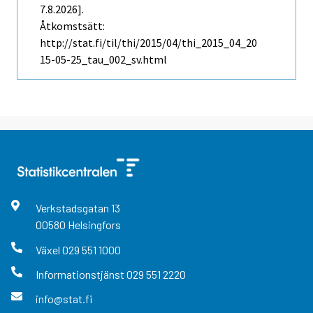
7.8.2026].
Åtkomstsätt:
http://stat.fi/til/thi/2015/04/thi_2015_04_20
15-05-25_tau_002_sv.html
Verkstadsgatan
13
00580
Helsingfors
Växel
029 551 1000
Informationstjänst
029 551 2220
info@stat.fi