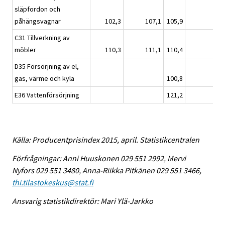
släpfordon och
påhängsvagnar
102,3
107,1
105,9
C31 Tillverkning av
möbler
110,3
111,1
110,4
D35 Försörjning av el,
gas, värme och kyla
100,8
E36 Vattenförsörjning
121,2
Källa: Producentprisindex 2015, april. Statistikcentralen
Förfrågningar: Anni Huuskonen 029 551 2992, Mervi
Nyfors 029 551 3480, Anna-Riikka Pitkänen 029 551 3466,
thi.tilastokeskus@stat.fi
Ansvarig statistikdirektör: Mari Ylä-Jarkko