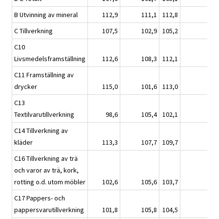
B Utvinning av mineral
112,9
111,1
112,8
C Tillverkning
107,5
102,9
105,2
C10
Livsmedelsframställning
112,6
108,3
112,1
C11 Framställning av
drycker
115,0
101,6
113,0
C13
Textilvarutillverkning
98,6
105,4
102,1
C14 Tillverkning av
kläder
113,3
107,7
109,7
C16 Tillverkning av trä
och varor av trä, kork,
rotting o.d. utom möbler
102,6
105,6
103,7
C17 Pappers- och
pappersvarutillverkning
101,8
105,8
104,5