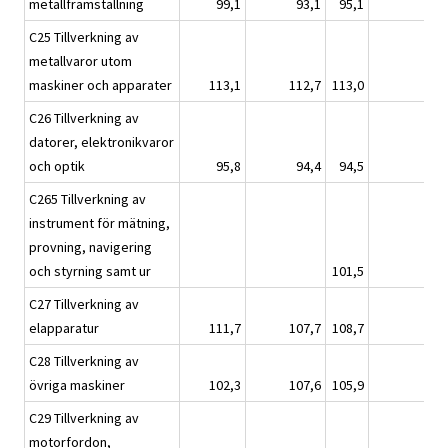
metallframställning
99,1
93,1
95,1
C25 Tillverkning av
metallvaror utom
maskiner och apparater
113,1
112,7
113,0
C26 Tillverkning av
datorer, elektronikvaror
och optik
95,8
94,4
94,5
C265 Tillverkning av
instrument för mätning,
provning, navigering
och styrning samt ur
101,5
C27 Tillverkning av
elapparatur
111,7
107,7
108,7
C28 Tillverkning av
övriga maskiner
102,3
107,6
105,9
C29 Tillverkning av
motorfordon,