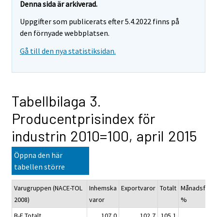
Denna sida är arkiverad.
Uppgifter som publicerats efter 5.4.2022 finns på
den förnyade webbplatsen.
Gå till den nya statistiksidan.
Tabellbilaga 3.
Producentprisindex för
industrin 2010=100, april 2015
Öppna den här
tabellen större
Varugruppen (NACE-TOL
Inhemska
Exportvaror
Totalt
Månadsförän
2008)
varor
%
B-E Totalt
107,0
102,7
105,1