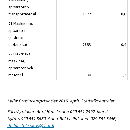
7 Maskiner,
apparater o.
transportmedel
1372
0,6
71 Maskiner o.
apparater
(andra än
elektriska)
2893
0,4
72 Elektriska
maskiner,
apparater och
materiel
390
1,2
Källa: Producentprisindex 2015, april. Statistikcentralen
Förfrågningar: Anni Huuskonen 029 551 2992, Mervi
Nyfors 029 551 3480, Anna-Riikka Pitkänen 029 551 3466,
thi.tilastokeskus@stat.fi