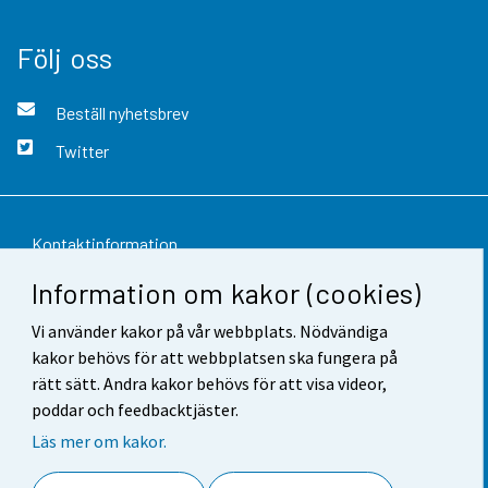
Följ oss
Beställ nyhetsbrev
Twitter
Kontaktinformation
Information om kakor (cookies)
Respons
Vi använder kakor på vår webbplats. Nödvändiga
Användarvillkor
kakor behövs för att webbplatsen ska fungera på
Dataskydd
rätt sätt. Andra kakor behövs för att visa videor,
poddar och feedbacktjäster.
Tillgänglighet
Läs mer om kakor.
Information om webbplatsen