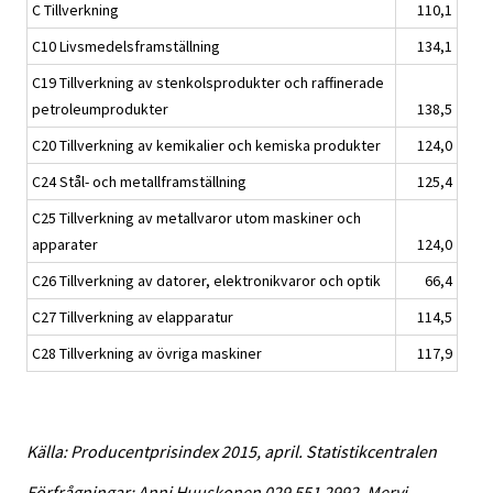
C Tillverkning
110,1
C10 Livsmedelsframställning
134,1
C19 Tillverkning av stenkolsprodukter och raffinerade
petroleumprodukter
138,5
C20 Tillverkning av kemikalier och kemiska produkter
124,0
C24 Stål- och metallframställning
125,4
C25 Tillverkning av metallvaror utom maskiner och
apparater
124,0
C26 Tillverkning av datorer, elektronikvaror och optik
66,4
C27 Tillverkning av elapparatur
114,5
C28 Tillverkning av övriga maskiner
117,9
Källa: Producentprisindex 2015, april. Statistikcentralen
Förfrågningar: Anni Huuskonen 029 551 2992, Mervi