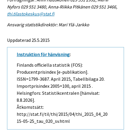
Nyfors 029 551 3480, Anna-Riikka Pitkänen 029 551 3466,
thi.tilastokeskus@stat.fi
Ansvarig statistikdirektör: Mari Ylä-Jarkko
Uppdaterad 25.5.2015
Instruktion för hänvisning
:
Finlands officiella statistik (FOS):
Producentprisindex [e-publikation].
ISSN=1799-3687.
April
2015, Tabellbilaga 20.
Importprisindex 2005=100, april 2015 .
Helsingfors: Statistikcentralen [hänvisat:
8.8.2026].
Åtkomstsätt:
http://stat.fi/til/thi/2015/04/thi_2015_04_20
15-05-25_tau_020_sv.html