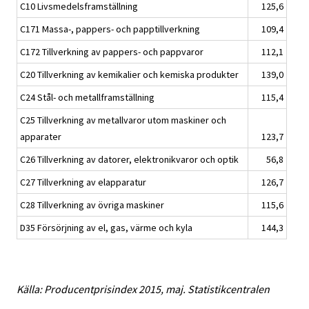
C10 Livsmedelsframställning
125,6
C171 Massa-, pappers- och papptillverkning
109,4
C172 Tillverkning av pappers- och pappvaror
112,1
C20 Tillverkning av kemikalier och kemiska produkter
139,0
C24 Stål- och metallframställning
115,4
C25 Tillverkning av metallvaror utom maskiner och
apparater
123,7
C26 Tillverkning av datorer, elektronikvaror och optik
56,8
C27 Tillverkning av elapparatur
126,7
C28 Tillverkning av övriga maskiner
115,6
D35 Försörjning av el, gas, värme och kyla
144,3
Källa: Producentprisindex 2015, maj. Statistikcentralen