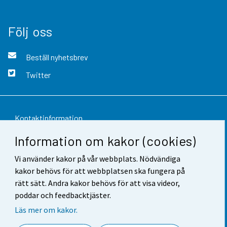
Följ oss
Beställ nyhetsbrev
Twitter
Kontaktinformation
Information om kakor (cookies)
Respons
Vi använder kakor på vår webbplats. Nödvändiga
Användarvillkor
kakor behövs för att webbplatsen ska fungera på
Dataskydd
rätt sätt. Andra kakor behövs för att visa videor,
poddar och feedbacktjäster.
Tillgänglighet
Läs mer om kakor.
Information om webbplatsen