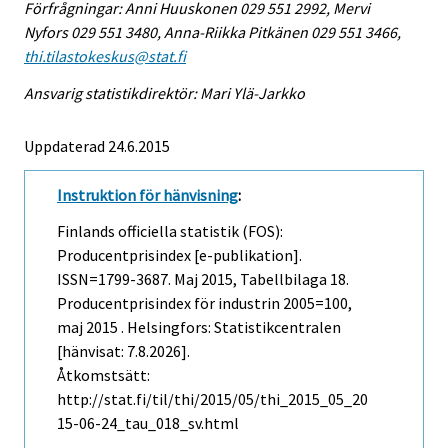
Förfrågningar: Anni Huuskonen 029 551 2992, Mervi
Nyfors 029 551 3480, Anna-Riikka Pitkänen 029 551 3466,
thi.tilastokeskus@stat.fi
Ansvarig statistikdirektör: Mari Ylä-Jarkko
Uppdaterad 24.6.2015
Instruktion för hänvisning
:
Finlands officiella statistik (FOS):
Producentprisindex [e-publikation].
ISSN=1799-3687.
Maj
2015, Tabellbilaga 18.
Producentprisindex för industrin 2005=100,
maj 2015 . Helsingfors: Statistikcentralen
[hänvisat: 7.8.2026].
Åtkomstsätt:
http://stat.fi/til/thi/2015/05/thi_2015_05_20
15-06-24_tau_018_sv.html