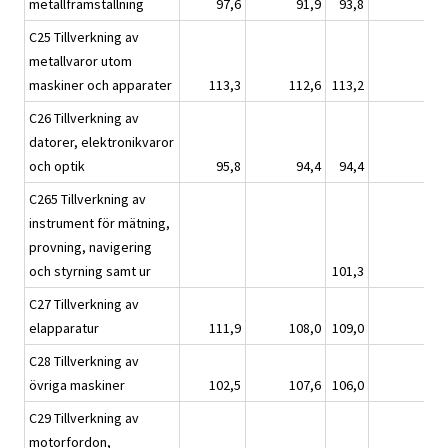
metallframställning
97,6
91,9
93,8
C25 Tillverkning av
metallvaror utom
maskiner och apparater
113,3
112,6
113,2
C26 Tillverkning av
datorer, elektronikvaror
och optik
95,8
94,4
94,4
C265 Tillverkning av
instrument för mätning,
provning, navigering
och styrning samt ur
101,3
C27 Tillverkning av
elapparatur
111,9
108,0
109,0
C28 Tillverkning av
övriga maskiner
102,5
107,6
106,0
C29 Tillverkning av
motorfordon,