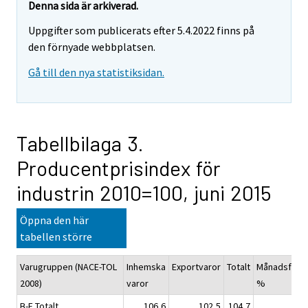
Denna sida är arkiverad.
Uppgifter som publicerats efter 5.4.2022 finns på
den förnyade webbplatsen.
Gå till den nya statistiksidan.
Tabellbilaga 3.
Producentprisindex för
industrin 2010=100, juni 2015
Öppna den här
tabellen större
Varugruppen (NACE-TOL
Inhemska
Exportvaror
Totalt
Månadsförän
2008)
varor
%
B-E Totalt
106,6
102,5
104,7