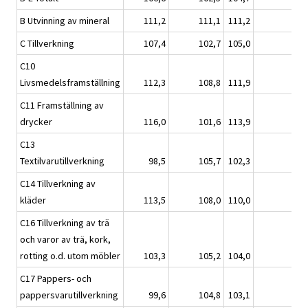
B Utvinning av mineral
111,2
111,1
111,2
C Tillverkning
107,4
102,7
105,0
C10
Livsmedelsframställning
112,3
108,8
111,9
C11 Framställning av
drycker
116,0
101,6
113,9
C13
Textilvarutillverkning
98,5
105,7
102,3
C14 Tillverkning av
kläder
113,5
108,0
110,0
C16 Tillverkning av trä
och varor av trä, kork,
rotting o.d. utom möbler
103,3
105,2
104,0
C17 Pappers- och
pappersvarutillverkning
99,6
104,8
103,1