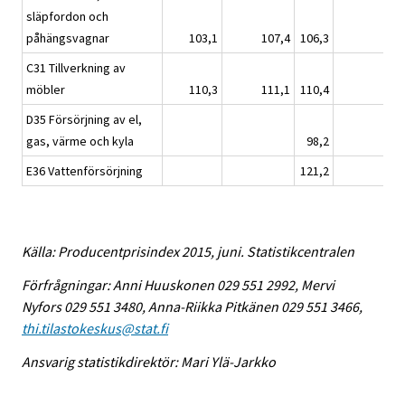
släpfordon och
påhängsvagnar
103,1
107,4
106,3
C31 Tillverkning av
möbler
110,3
111,1
110,4
D35 Försörjning av el,
gas, värme och kyla
98,2
E36 Vattenförsörjning
121,2
Källa: Producentprisindex 2015, juni. Statistikcentralen
Förfrågningar: Anni Huuskonen 029 551 2992, Mervi
Nyfors 029 551 3480, Anna-Riikka Pitkänen 029 551 3466,
thi.tilastokeskus@stat.fi
Ansvarig statistikdirektör: Mari Ylä-Jarkko