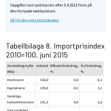
Uppgifter som publicerats efter 5.4.2022 finns på
den förnyade webbplatsen.
Gå till den nya statistiksidan.
Tabellbilaga 8. Importprisindex
2010=100, juni 2015
Användningssyfte
Indextal
Månadsförändring,
Årsförändring,
(MIG)
%
%
Insatsvaror
104,0
-0,6
-0,2
Kapitalvaror
103,8
-0,2
2,1
Varaktiga
konsumtionsvaror
101,3
0,0
2,0
Icke varaktiga