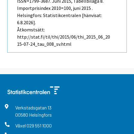
ISSN=1799-3687.
Juni
2015, Tabellbilaga 8.
Importprisindex 2010=100, juni 2015 .
Helsingfors: Statistikcentralen [hänvisat:
6.8.2026].
Åtkomstsätt:
http://stat.fi/til/thi/2015/06/thi_2015_06_20
15-07-24_tau_008_sv.html
Verkstadsgatan
13
00580
Helsingfors
Växel
029 551 1000