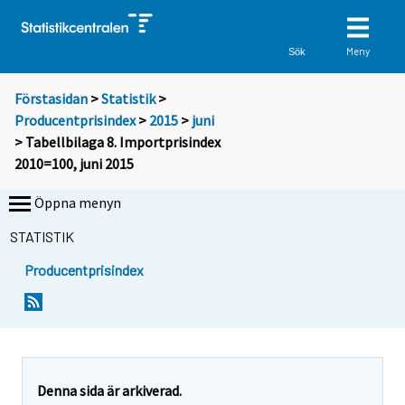
Meny
Sök
Förstasidan
>
Statistik
>
Producentprisindex
>
2015
>
juni
> Tabellbilaga 8. Importprisindex
2010=100, juni 2015
Öppna menyn
STATISTIK
Producentprisindex
Denna sida är arkiverad.