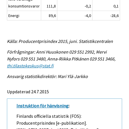
konsumtionsvaror
111,8
-0,2
0,1
Energi
89,6
-4,0
-28,6
Källa: Producentprisindex 2015, juni. Statistikcentralen
Förfrågningar: Anni Huuskonen 029 551 2992, Mervi
Nyfors 029 551 3480, Anna-Riikka Pitkänen 029 551 3466,
thi.tilastokeskus@stat.fi
Ansvarig statistikdirektör: Mari Ylä-Jarkko
Uppdaterad 24.7.2015
Instruktion för hänvisning
:
Finlands officiella statistik (FOS):
Producentprisindex [e-publikation].