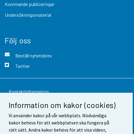
Kommande publiceringar
Undersökningsmaterial
Följ oss
Beställ nyhetsbrev
Twitter
Kontaktinformation
Information om kakor (cookies)
Respons
Vi använder kakor på vår webbplats. Nödvändiga
Användarvillkor
kakor behövs för att webbplatsen ska fungera på
Dataskydd
rätt sätt. Andra kakor behövs för att visa videor,