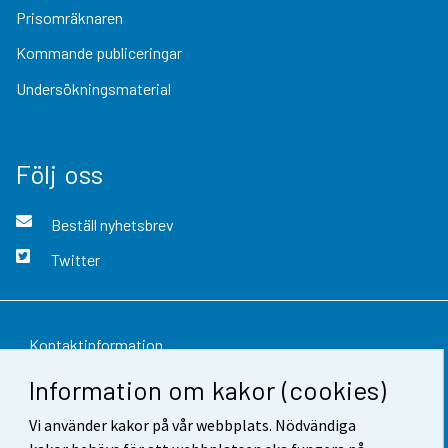
Prisomräknaren
Kommande publiceringar
Undersökningsmaterial
Följ oss
Beställ nyhetsbrev
Twitter
Kontaktinformation
Information om kakor (cookies)
Respons
Vi använder kakor på vår webbplats. Nödvändiga
Användarvillkor