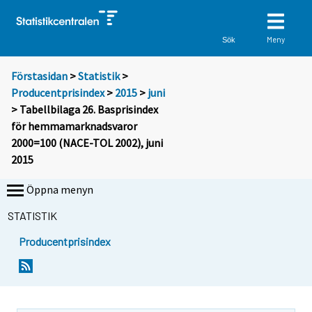
Meny
Sök
Förstasidan
>
Statistik
>
Producentprisindex
>
2015
>
juni
> Tabellbilaga 26. Basprisindex
för hemmamarknadsvaror
2000=100 (NACE-TOL 2002), juni
2015
Öppna menyn
STATISTIK
Producentprisindex