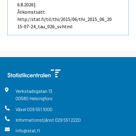
6.8.2026].
Åtkomstsätt:
http://stat.fi/til/thi/2015/06/thi_2015_06_20
15-07-24_tau_026_sv.html
Verkstadsgatan
13
00580
Helsingfors
Växel
029 551 1000
Informationstjänst
029 551 2220
info@stat.fi