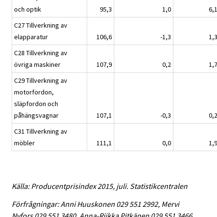
och optik
95,3
1,0
6,
C27 Tillverkning av
elapparatur
106,6
-1,3
1,
C28 Tillverkning av
övriga maskiner
107,9
0,2
1,
C29 Tillverkning av
motorfordon,
släpfordon och
påhängsvagnar
107,1
-0,3
0,
C31 Tillverkning av
möbler
111,1
0,0
1,
Källa: Producentprisindex 2015, juli. Statistikcentralen
Förfrågningar: Anni Huuskonen 029 551 2992, Mervi
Nyfors 029 551 3480, Anna-Riikka Pitkänen 029 551 3466,