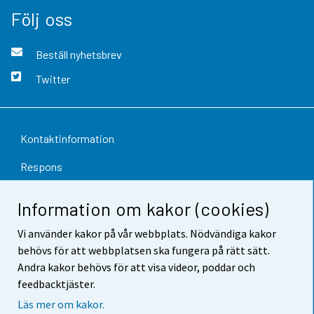
Följ oss
Beställ nyhetsbrev
Twitter
Kontaktinformation
Respons
Användarvillkor
Information om kakor (cookies)
Dataskydd
Vi använder kakor på vår webbplats. Nödvändiga kakor
behövs för att webbplatsen ska fungera på rätt sätt.
Tillgänglighet
Andra kakor behövs för att visa videor, poddar och
Information om webbplatsen
feedbacktjäster.
Läs mer om kakor.
Cookie-inställningar