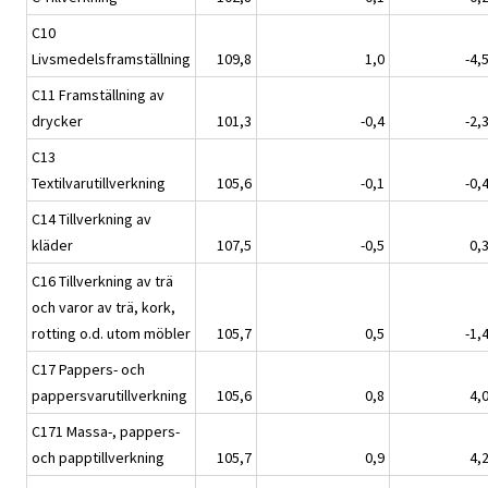
C10
Livsmedelsframställning
109,8
1,0
-4,
C11 Framställning av
drycker
101,3
-0,4
-2,
C13
Textilvarutillverkning
105,6
-0,1
-0,
C14 Tillverkning av
kläder
107,5
-0,5
0,
C16 Tillverkning av trä
och varor av trä, kork,
rotting o.d. utom möbler
105,7
0,5
-1,
C17 Pappers- och
pappersvarutillverkning
105,6
0,8
4,
C171 Massa-, pappers-
och papptillverkning
105,7
0,9
4,