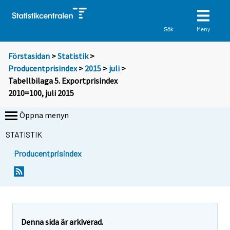
Meny
Sök
Förstasidan
>
Statistik
>
Producentprisindex
>
2015
>
juli
>
Tabellbilaga 5. Exportprisindex
2010=100, juli 2015
Öppna menyn
STATISTIK
Producentprisindex
Denna sida är arkiverad.