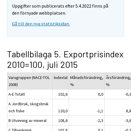
Uppgifter som publicerats efter 5.4.2022 finns på
den förnyade webbplatsen.
Gå till den nya statistiksidan.
Tabellbilaga 5. Exportprisindex
2010=100, juli 2015
Varugruppen (NACE-TOL
Indextal
Månadsförändring,
Årsförändring
2008)
%
%
A-E Totalt
102,6
0,0
-0,
A Jordbruk, skogsbruk
och fiske
120,0
-1,1
8,
B Utvinning av mineral
108,6
-2,3
-3,
C Tillverkning
102,8
0,1
-0,