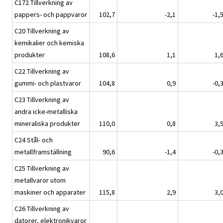
C172 Tillverkning av
pappers- och pappvaror
102,7
-2,1
-1,
C20 Tillverkning av
kemikalier och kemiska
produkter
108,6
1,1
1,
C22 Tillverkning av
gummi- och plastvaror
104,8
0,9
-0,
C23 Tillverkning av
andra icke-metalliska
mineraliska produkter
110,0
0,8
3,
C24 Stål- och
metallframställning
90,6
-1,4
-0,
C25 Tillverkning av
metallvaror utom
maskiner och apparater
115,8
2,9
3,
C26 Tillverkning av
datorer, elektronikvaror