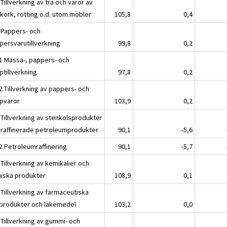
Tillverkning av trä och varor av
 kork, rotting o.d. utom möbler
105,8
0,4
 Pappers- och
persvarutillverkning
99,8
0,2
1 Massa-, pappers- och
ptillverkning
97,8
0,2
2 Tillverkning av pappers- och
pvaror
103,9
0,2
 Tillverkning av stenkolsprodukter
 raffinerade petroleumprodukter
90,1
-5,6
2 Petroleumraffinering
90,1
-5,7
Tillverkning av kemikalier och
iska produkter
108,9
0,1
 Tillverkning av farmaceutiska
produkter och läkemedel
103,2
0,0
 Tillverkning av gummi- och