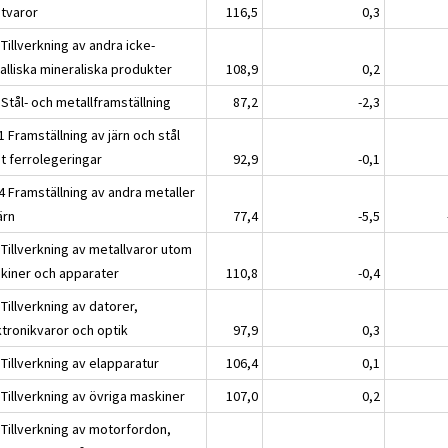
stvaror
116,5
0,3
Tillverkning av andra icke-
alliska mineraliska produkter
108,9
0,2
Stål- och metallframställning
87,2
-2,3
 Framställning av järn och stål
t ferrolegeringar
92,9
-0,1
4 Framställning av andra metaller
ärn
77,4
-5,5
 Tillverkning av metallvaror utom
kiner och apparater
110,8
-0,4
Tillverkning av datorer,
ktronikvaror och optik
97,9
0,3
Tillverkning av elapparatur
106,4
0,1
Tillverkning av övriga maskiner
107,0
0,2
 Tillverkning av motorfordon,