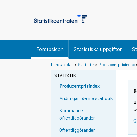
Förstasidan
Statistiska uppgifter
St
Förstasidan
>
Statistik
>
Producentprisindex
STATISTIK
Producentprisindex
D
Ändringar i denna statistik
U
w
Kommande
offentliggöranden
G
Offentliggöranden