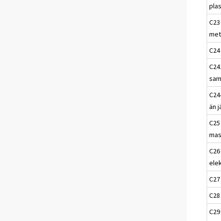
pla
C23 
met
C24 
C241
sam
C24
än j
C25
mas
C26 
ele
C27 
C28 
C29