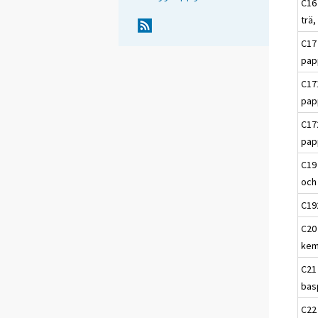
C16 
trä,
C17
pap
C17
pap
C17
pap
C19
och
C19
C20 
kem
C21
bas
C22