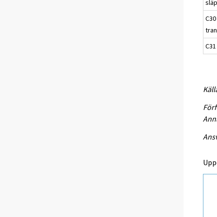
slä
C30 
tra
C31
Käll
Förf
Anna
Ansv
Upp