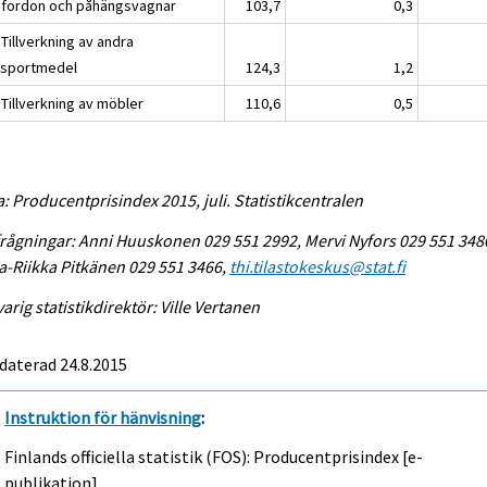
pfordon och påhängsvagnar
103,7
0,3
Tillverkning av andra
nsportmedel
124,3
1,2
 Tillverkning av möbler
110,6
0,5
a: Producentprisindex 2015, juli. Statistikcentralen
rågningar: Anni Huuskonen 029 551 2992, Mervi Nyfors 029 551 348
-Riikka Pitkänen 029 551 3466,
thi.tilastokeskus@stat.fi
arig statistikdirektör: Ville Vertanen
daterad 24.8.2015
Instruktion för hänvisning
:
Finlands officiella statistik (FOS): Producentprisindex [e-
publikation].