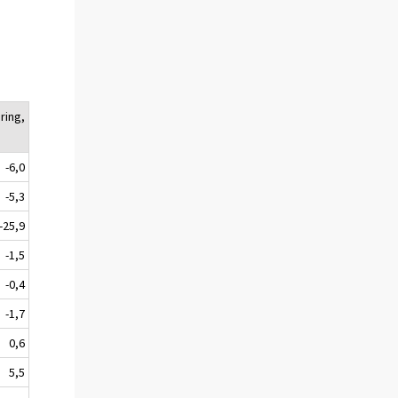
ring,
-6,0
-5,3
-25,9
-1,5
-0,4
-1,7
0,6
5,5