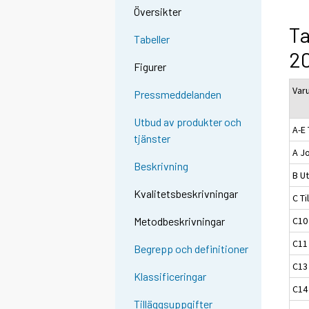
Översikter
Ta
Tabeller
20
Figurer
Var
Pressmeddelanden
Utbud av produkter och
A-E 
tjänster
A J
Beskrivning
B Ut
Kvalitetsbeskrivningar
C Ti
C10
Metodbeskrivningar
C11
Begrepp och definitioner
C13 
Klassificeringar
C14 
Tilläggsuppgifter