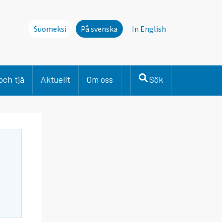
Suomeksi
På svenska
In English
och tjä
Aktuellt
Om oss
Sök