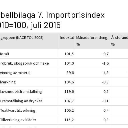
bellbilaga 7. Importprisindex
10=100, juli 2015
ugruppen (NACE-TOL 2008)
Indextal
Månadsförändring,
Årsföränd
%
%
Totalt
101,5
-0,7
ordbruk, skogsbruk och fiske
104,0
-1,6
vinning av mineral
89,6
-4,3
llverkning
104,6
-0,3
 Livsmedelsframställning
119,6
0,5
 Framställning av drycker
107,7
-0,1
Textilvarutillverkning
106,2
0,4
Tillverkning av kläder
115,2
0,8