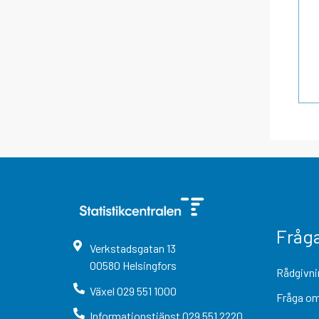
Fråg
Verkstadsgatan
13
00580
Helsingfors
Rådgivni
Växel
029 551 1000
Fråga om
Informationstjänst
029 551 2220