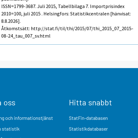
ISSN=1799-3687.
Juli
2015, Tabellbilaga 7. Importprisindex
2010=100, juli 2015 . Helsingfors: Statistikcentralen [hänvisat:
8.8.2026].
Åtkomstsätt: http://stat.fi/til/thi/2015/07/thi_2015_07_2015-
08-24_tau_007_sv.html
a oss
Hitta snabbt
ng och informationstjänst
StatFin-databasen
 statistik
Statistikdatabaser