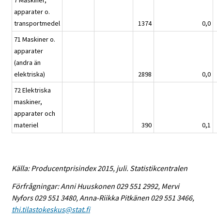
7 Maskiner,
apparater o.
transportmedel
1374
0,0
71 Maskiner o.
apparater
(andra än
elektriska)
2898
0,0
72 Elektriska
maskiner,
apparater och
materiel
390
0,1
Källa: Producentprisindex 2015, juli. Statistikcentralen
Förfrågningar: Anni Huuskonen 029 551 2992, Mervi
Nyfors 029 551 3480, Anna-Riikka Pitkänen 029 551 3466,
thi.tilastokeskus@stat.fi