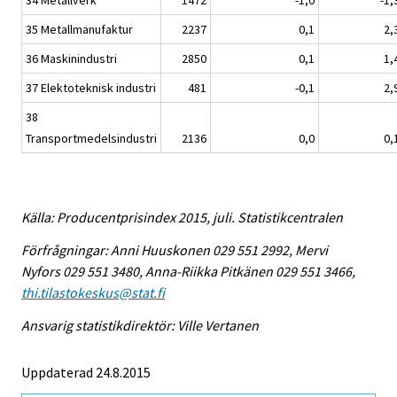
34 Metallverk
1472
-1,0
-1,
35 Metallmanufaktur
2237
0,1
2,
36 Maskinindustri
2850
0,1
1,
37 Elektoteknisk industri
481
-0,1
2,
38
Transportmedelsindustri
2136
0,0
0,
Källa: Producentprisindex 2015, juli. Statistikcentralen
Förfrågningar: Anni Huuskonen 029 551 2992, Mervi
Nyfors 029 551 3480, Anna-Riikka Pitkänen 029 551 3466,
thi.tilastokeskus@stat.fi
Ansvarig statistikdirektör: Ville Vertanen
Uppdaterad 24.8.2015