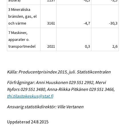
ätbara)
1237
-0,5
-3,5
3 Mineraliska
bränslen, gas, el
och värme
3161
-4,7
-30,3
7 Maskiner,
apparater o.
transportmedel
2021
0,3
2,6
Källa: Producentprisindex 2015, juli. Statistikcentralen
Förfrågningar: Anni Huuskonen 029 551 2992, Mervi
Nyfors 029 551 3480, Anna-Riikka Pitkänen 029 551 3466,
thi.tilastokeskus@stat.fi
Ansvarig statistikdirektör: Ville Vertanen
Uppdaterad 24.8.2015