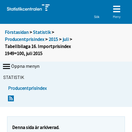
Meny
Sök
Förstasidan
>
Statistik
>
Producentprisindex
>
2015
>
juli
>
Tabellbilaga 16. Importprisindex
1949=100, juli 2015
Öppna menyn
STATISTIK
Producentprisindex
Denna sida är arkiverad.