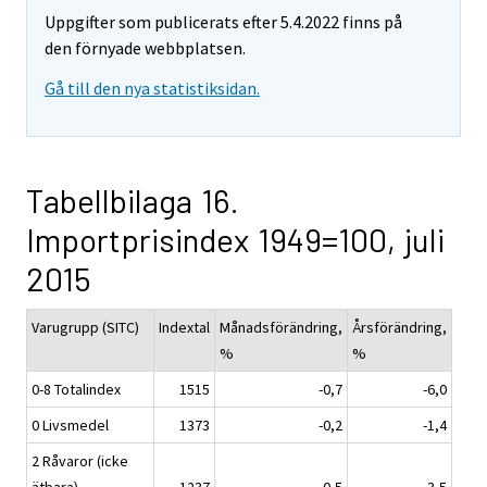
Uppgifter som publicerats efter 5.4.2022 finns på
den förnyade webbplatsen.
Gå till den nya statistiksidan.
Tabellbilaga 16.
Importprisindex 1949=100, juli
2015
Varugrupp (SITC)
Indextal
Månadsförändring,
Årsförändring,
%
%
0-8 Totalindex
1515
-0,7
-6,0
0 Livsmedel
1373
-0,2
-1,4
2 Råvaror (icke