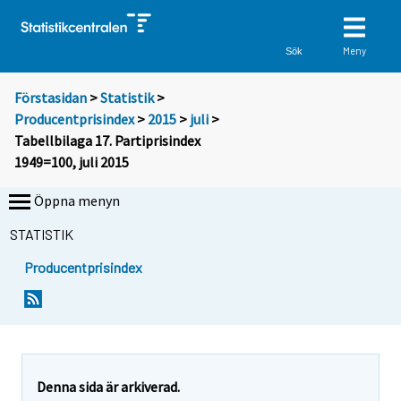
Meny
Sök
Förstasidan
>
Statistik
>
Producentprisindex
>
2015
>
juli
>
Tabellbilaga 17. Partiprisindex
1949=100, juli 2015
Öppna menyn
STATISTIK
Producentprisindex
Denna sida är arkiverad.