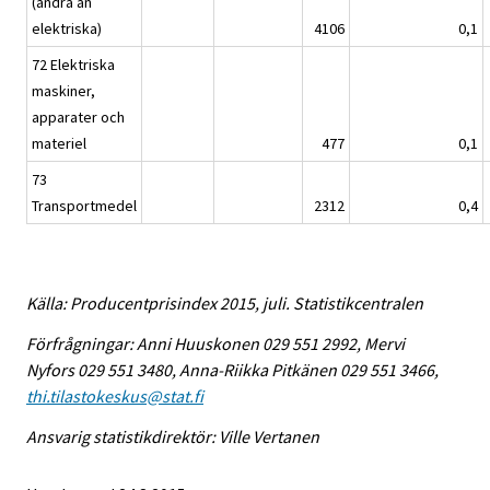
(andra än
elektriska)
4106
0,1
72 Elektriska
maskiner,
apparater och
materiel
477
0,1
73
Transportmedel
2312
0,4
Källa: Producentprisindex 2015, juli. Statistikcentralen
Förfrågningar: Anni Huuskonen 029 551 2992, Mervi
Nyfors 029 551 3480, Anna-Riikka Pitkänen 029 551 3466,
thi.tilastokeskus@stat.fi
Ansvarig statistikdirektör: Ville Vertanen