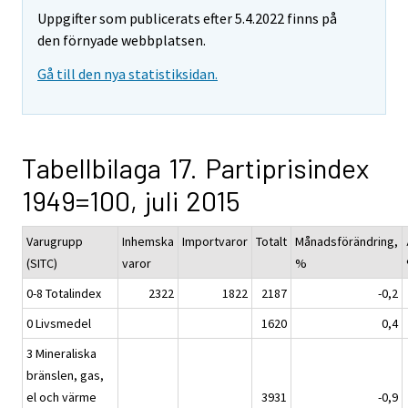
Uppgifter som publicerats efter 5.4.2022 finns på
den förnyade webbplatsen.
Gå till den nya statistiksidan.
Tabellbilaga 17. Partiprisindex
1949=100, juli 2015
Varugrupp
Inhemska
Importvaror
Totalt
Månadsförändring,
(SITC)
varor
%
0-8 Totalindex
2322
1822
2187
-0,2
0 Livsmedel
1620
0,4
3 Mineraliska
bränslen, gas,
el och värme
3931
-0,9