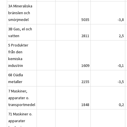
3A Mineraliska
bränslen och
smörjmedel
5035
-3,8
3B Gas, el och
vatten
2811
2,5
5 Produkter
från den
kemiska
industrin
1609
-0,1
68 Oädla
metaller
2155
-3,5
7 Maskiner,
apparater o.
transportmedel
1848
0,2
71 Maskiner o.
apparater