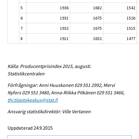
5
1936
1682
1542
6
1931
1675
1526
7
1932
1675
1515
8
1911
1652
1477
Källa: Producentprisindex 2015, augusti.
Statistikcentralen
Förfrågningar: Anni Huuskonen 029 551 2992, Mervi
Nyfors 029 551 3480, Anna-Riikka Pitkänen 029 551 3466,
thi.tilastokeskus@stat.fi
Ansvarig statistikdirektör: Ville Vertanen
Uppdaterad 24.9.2015