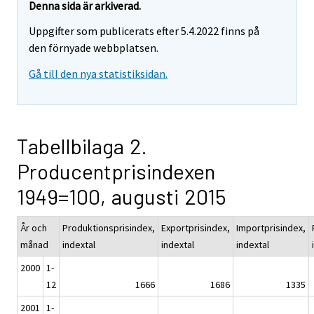
Denna sida är arkiverad.
Uppgifter som publicerats efter 5.4.2022 finns på
den förnyade webbplatsen.
Gå till den nya statistiksidan.
Tabellbilaga 2.
Producentprisindexen
1949=100, augusti 2015
År och
Produktionsprisindex,
Exportprisindex,
Importprisindex,
månad
indextal
indextal
indextal
2000
1-
12
1666
1686
1335
2001
1-