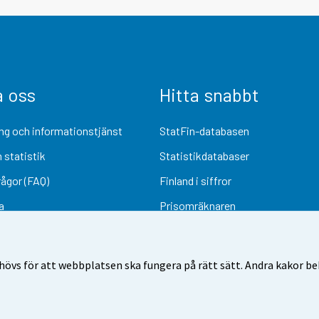
a oss
Hitta snabbt
ng och informationstjänst
StatFin-databasen
 statistik
Statistikdatabaser
rågor (FAQ)
Finland i siffror
a
Prisomräknaren
Kommande publiceringar
Undersökningsmaterial
övs för att webbplatsen ska fungera på rätt sätt. Andra kakor behö
Användarvillkor
Dataskydd
Tillgänglighet
Information om