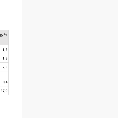
ng, %
-1,9
1,9
2,3
0,4
-37,0