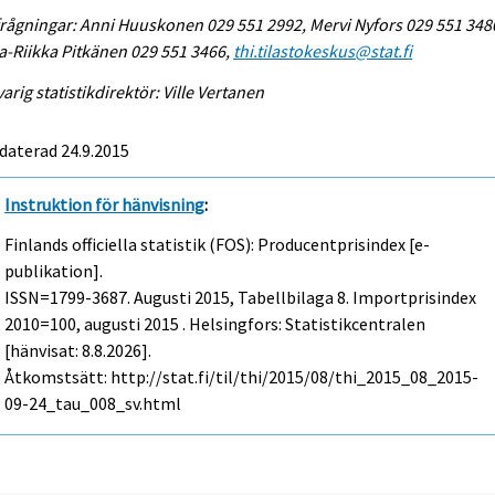
rågningar: Anni Huuskonen 029 551 2992, Mervi Nyfors 029 551 348
-Riikka Pitkänen 029 551 3466,
thi.tilastokeskus@stat.fi
arig statistikdirektör: Ville Vertanen
daterad 24.9.2015
Instruktion för hänvisning
:
Finlands officiella statistik (FOS): Producentprisindex [e-
publikation].
ISSN=1799-3687.
Augusti
2015, Tabellbilaga 8. Importprisindex
2010=100, augusti 2015 . Helsingfors: Statistikcentralen
[hänvisat: 8.8.2026].
Åtkomstsätt: http://stat.fi/til/thi/2015/08/thi_2015_08_2015-
09-24_tau_008_sv.html