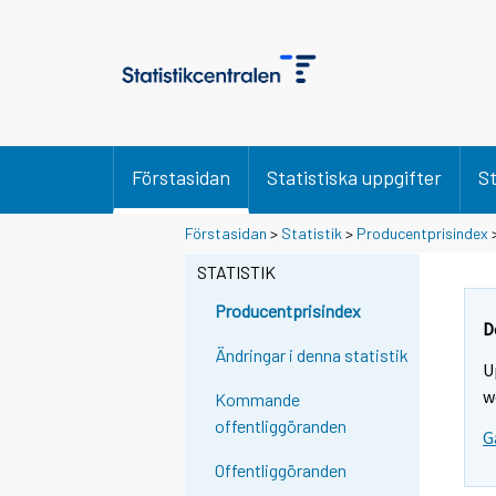
Förstasidan
Statistiska uppgifter
St
Förstasidan
>
Statistik
>
Producentprisindex
STATISTIK
Producentprisindex
D
Ändringar i denna statistik
U
w
Kommande
offentliggöranden
G
Offentliggöranden