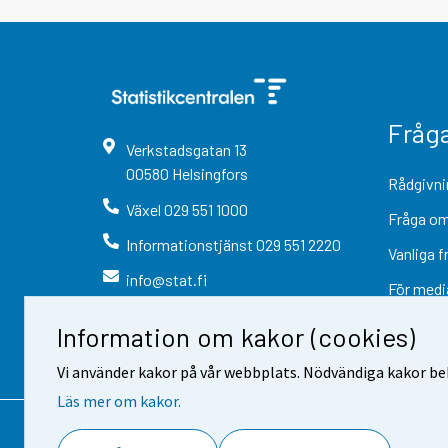
Fråg
Verkstadsgatan
13
00580
Helsingfors
Rådgivni
Växel
029 551 1000
Fråga om
Informationstjänst
029 551 2220
Vanliga f
info@stat.fi
För medi
Information om kakor (cookies)
Vi använder kakor på vår webbplats. Nödvändiga kakor beh
Läs mer om kakor.
Kontaktinformation
Respons