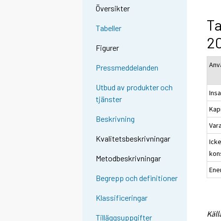
Översikter
Ta
Tabeller
20
Figurer
Anv
Pressmeddelanden
Utbud av produkter och
Ins
tjänster
Kap
Beskrivning
Var
Kvalitetsbeskrivningar
Ick
kon
Metodbeskrivningar
Ene
Begrepp och definitioner
Klassificeringar
Käll
Tilläggsuppgifter