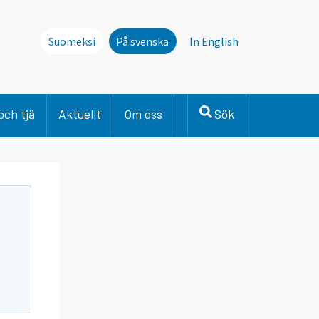
Suomeksi
På svenska
In English
och tjä
Aktuellt
Om oss
Sök