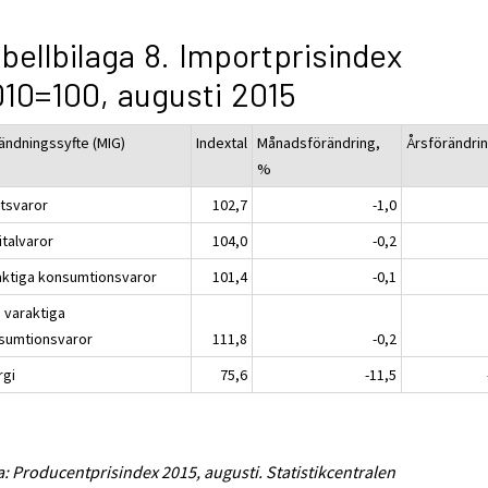
bellbilaga 8. Importprisindex
10=100, augusti 2015
ändningssyfte (MIG)
Indextal
Månadsförändring,
Årsförändri
%
atsvaror
102,7
-1,0
italvaror
104,0
-0,2
aktiga konsumtionsvaror
101,4
-0,1
e varaktiga
sumtionsvaror
111,8
-0,2
rgi
75,6
-11,5
a: Producentprisindex 2015, augusti. Statistikcentralen