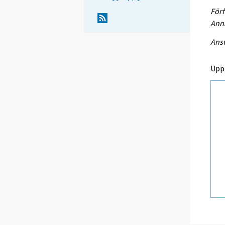
Förf
Anna
Ansv
Upp