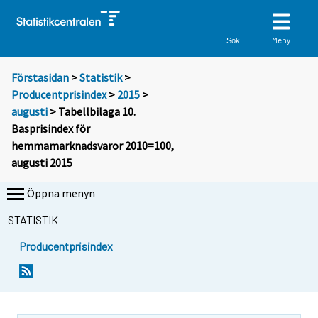
Meny
Sök
Förstasidan
>
Statistik
>
Producentprisindex
>
2015
>
augusti
> Tabellbilaga 10.
Basprisindex för
hemmamarknadsvaror 2010=100,
augusti 2015
Öppna menyn
STATISTIK
Producentprisindex