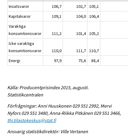
Insatsvaror
106,7
102,7
105,1
-0,
Kapitalvaror
109,1
104,0
106,4
-0,
Varaktiga
konsumtionsvaror
111,2
101,4
105,2
0,
Icke varaktiga
konsumtionsvaror
110,0
111,7
110,7
-0,
Energi
97,9
75,6
88,4
-6,
Källa: Producentprisindex 2015, augusti.
Statistikcentralen
Förfrågningar: Anni Huuskonen 029 551 2992, Mervi
Nyfors 029 551 3480, Anna-Riikka Pitkänen 029 551 3466,
thi.tilastokeskus@stat.fi
Ansvarig statistikdirektör: Ville Vertanen