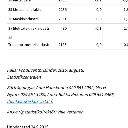
34 Metallverk
1433
-2,7
-5,
35 Metallmanufaktur
2236
0,0
1,
36 Maskinindustri
2851
0,0
1,
37 Elektoteknisk industri
480
-0,1
2,
38
Transportmedelsindustri
2135
0,0
0,
Källa: Producentprisindex 2015, augusti.
Statistikcentralen
Förfrågningar: Anni Huuskonen 029 551 2992, Mervi
Nyfors 029 551 3480, Anna-Riikka Pitkänen 029 551 3466,
thi.tilastokeskus@stat.fi
Ansvarig statistikdirektör: Ville Vertanen
Uppdaterad 24.9.2015