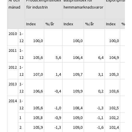
År och
Producentprisindex
Basprisindex för
Exportprisinde
mänad
för industrin
hemmamarknadsvaror
Index
%/år
Index
%/år
Index
%/år
2010
1-
12
100,0
100,0
100,0
2011
1-
12
105,6
5,6
106,4
6,4
104,9
4,
2012
1-
12
107,0
1,4
109,7
3,1
105,3
0,
2013
1-
12
106,6
-0,4
109,9
0,2
103,6
-1
2014
1-
12
105,6
-1,0
108,4
-1,3
102,5
-1
1
105,8
-0,9
109,0
-1,1
102,2
-1
2
105,9
-1,3
109,0
-1,6
102,4
-2