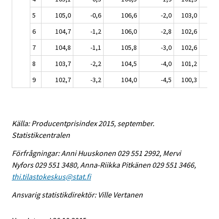
5
105,0
-0,6
106,6
-2,0
103,0
0,
6
104,7
-1,2
106,0
-2,8
102,6
-0
7
104,8
-1,1
105,8
-3,0
102,6
-0
8
103,7
-2,2
104,5
-4,0
101,2
-1
9
102,7
-3,2
104,0
-4,5
100,3
-2
Källa: Producentprisindex 2015, september.
Statistikcentralen
Förfrågningar: Anni Huuskonen 029 551 2992, Mervi
Nyfors 029 551 3480, Anna-Riikka Pitkänen 029 551 3466,
thi.tilastokeskus@stat.fi
Ansvarig statistikdirektör: Ville Vertanen