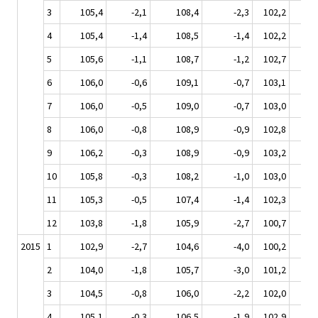
3
105,4
-2,1
108,4
-2,3
102,2
-2
4
105,4
-1,4
108,5
-1,4
102,2
-1
5
105,6
-1,1
108,7
-1,2
102,7
-1
6
106,0
-0,6
109,1
-0,7
103,1
-0
7
106,0
-0,5
109,0
-0,7
103,0
-0
8
106,0
-0,8
108,9
-0,9
102,8
-0
9
106,2
-0,3
108,9
-0,9
103,2
0,
10
105,8
-0,3
108,2
-1,0
103,0
0,
11
105,3
-0,5
107,4
-1,4
102,3
-0
12
103,8
-1,8
105,9
-2,7
100,7
-1
2015
1
102,9
-2,7
104,6
-4,0
100,2
-2
2
104,0
-1,8
105,7
-3,0
101,2
-1
3
104,5
-0,8
106,0
-2,2
102,0
-0
4
105,1
-0,3
106,5
-1,9
102,9
0,