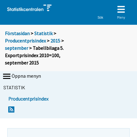
Meny
Sök
Förstasidan
>
Statistik
>
Producentprisindex
>
2015
>
september
> Tabellbilaga 5.
Exportprisindex 2010=100,
september 2015
Öppna menyn
STATISTIK
Producentprisindex