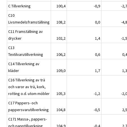
C Tillverkning
100,4
-0,9
-2,
C10
Livsmedelsframställning
108,2
0,0
-4,
C11 Framställning av
drycker
102,2
1,4
-1,
C13
Textilvarutillverkning
106,2
0,6
0,
C14 Tillverkning av
kläder
109,0
1,7
1,
C16 Tillverkning av trä
och varor av trä, kork,
rotting o.d. utom möbler
105,3
-1,2
-2,
C17 Pappers- och
pappersvarutillverkning
104,8
-0,5
2,
C171 Massa-, pappers-
och papptillverkning
104,9
-0,4
2,