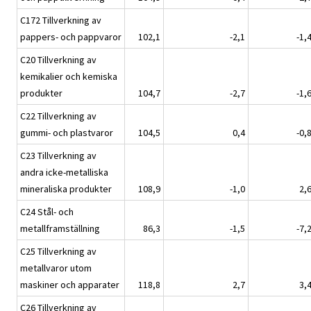
C172 Tillverkning av
pappers- och pappvaror
102,1
-2,1
-1,
C20 Tillverkning av
kemikalier och kemiska
produkter
104,7
-2,7
-1,
C22 Tillverkning av
gummi- och plastvaror
104,5
0,4
-0,
C23 Tillverkning av
andra icke-metalliska
mineraliska produkter
108,9
-1,0
2,
C24 Stål- och
metallframställning
86,3
-1,5
-7,
C25 Tillverkning av
metallvaror utom
maskiner och apparater
118,8
2,7
3,
C26 Tillverkning av