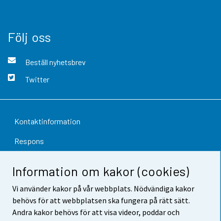
Följ oss
Beställ nyhetsbrev
Twitter
Kontaktinformation
Respons
Användarvillkor
Information om kakor (cookies)
Dataskydd
Vi använder kakor på vår webbplats. Nödvändiga kakor
behövs för att webbplatsen ska fungera på rätt sätt.
Tillgänglighet
Andra kakor behövs för att visa videor, poddar och
Information om webbplatsen