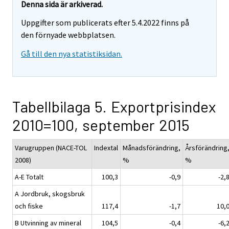
Denna sida är arkiverad.
Uppgifter som publicerats efter 5.4.2022 finns på
den förnyade webbplatsen.
Gå till den nya statistiksidan.
Tabellbilaga 5. Exportprisindex
2010=100, september 2015
Varugruppen (NACE-TOL
Indextal
Månadsförändring,
Årsförändring
2008)
%
%
A-E Totalt
100,3
-0,9
-2,
A Jordbruk, skogsbruk
och fiske
117,4
-1,7
10,
B Utvinning av mineral
104,5
-0,4
-6,