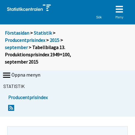
Meny
Sök
Förstasidan
>
Statistik
>
Producentprisindex
>
2015
>
september
> Tabellbilaga 13.
Produktionsprisindex 1949=100,
september 2015
Öppna menyn
STATISTIK
Producentprisindex