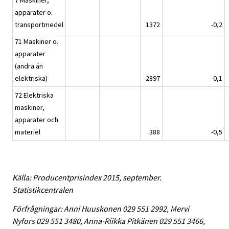
7 Maskiner,
apparater o.
transportmedel
1372
-0,2
71 Maskiner o.
apparater
(andra än
elektriska)
2897
-0,1
72 Elektriska
maskiner,
apparater och
materiel
388
-0,5
Källa: Producentprisindex 2015, september.
Statistikcentralen
Förfrågningar: Anni Huuskonen 029 551 2992, Mervi
Nyfors 029 551 3480, Anna-Riikka Pitkänen 029 551 3466,