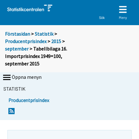
Meny
Sök
Förstasidan
>
Statistik
>
Producentprisindex
>
2015
>
september
> Tabellbilaga 16.
Importprisindex 1949=100,
september 2015
Öppna menyn
STATISTIK
Producentprisindex