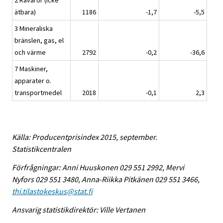
2 Råvaror (icke
ätbara)
1186
-1,7
-5,5
3 Mineraliska
bränslen, gas, el
och värme
2792
-0,2
-36,6
7 Maskiner,
apparater o.
transportmedel
2018
-0,1
2,3
Källa: Producentprisindex 2015, september.
Statistikcentralen
Förfrågningar: Anni Huuskonen 029 551 2992, Mervi
Nyfors 029 551 3480, Anna-Riikka Pitkänen 029 551 3466,
thi.tilastokeskus@stat.fi
Ansvarig statistikdirektör: Ville Vertanen