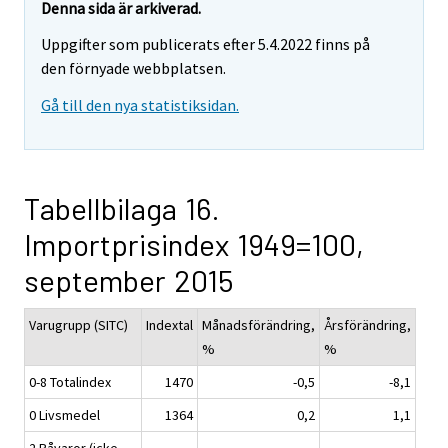
Denna sida är arkiverad.
Uppgifter som publicerats efter 5.4.2022 finns på
den förnyade webbplatsen.
Gå till den nya statistiksidan.
Tabellbilaga 16.
Importprisindex 1949=100,
september 2015
Varugrupp (SITC)
Indextal
Månadsförändring,
Årsförändring,
%
%
0-8 Totalindex
1470
-0,5
-8,1
0 Livsmedel
1364
0,2
1,1