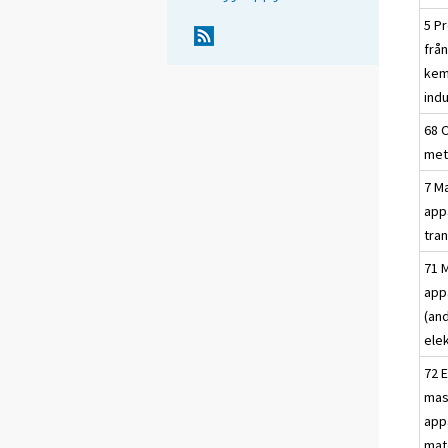
5 P
frå
kem
indu
68 
met
7 M
app
tra
71 
app
(an
elek
72 E
mas
app
mat