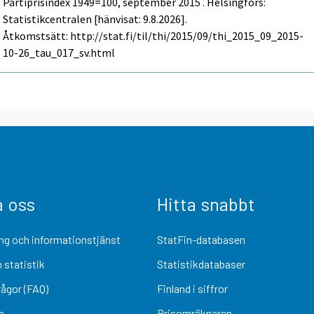
Partiprisindex 1949=100, september 2015 . Helsingfors:
Statistikcentralen [hänvisat: 9.8.2026].
Åtkomstsätt: http://stat.fi/til/thi/2015/09/thi_2015_09_2015-
10-26_tau_017_sv.html
a oss
Hitta snabbt
ng och informationstjänst
StatFin-databasen
 statistik
Statistikdatabaser
rågor (FAQ)
Finland i siffror
a
Prisomräknaren