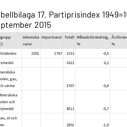
bellbilaga 17. Partiprisindex 1949=
eptember 2015
ugrupp
Inhemska
Importvaror
Totalt
Månadsförändring,
Årsförän
C)
varor
%
%
Totalindex
2301
1767
2152
-0,5
ivsmedel
1622
0,2
neraliska
nslen, gas,
och värme
3707
-0,8
Mineraliska
nslen och
rjmedel
4512
-0,7
Gas, el och
ten
2801
-1,0