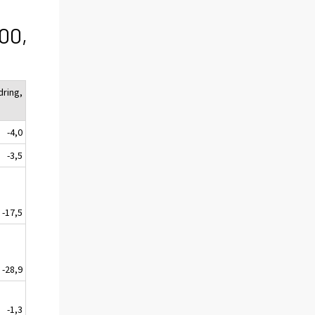
100,
dring,
-4,0
-3,5
-17,5
-28,9
-1,3