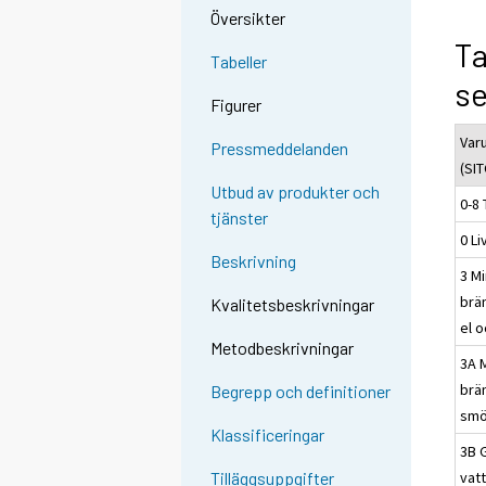
Översikter
Ta
Tabeller
s
Figurer
Var
Pressmeddelanden
(SIT
Utbud av produkter och
0-8 
tjänster
0 L
Beskrivning
3 Mi
brä
Kvalitetsbeskrivningar
el 
Metodbeskrivningar
3A 
brä
Begrepp och definitioner
smö
Klassificeringar
3B 
vat
Tilläggsuppgifter