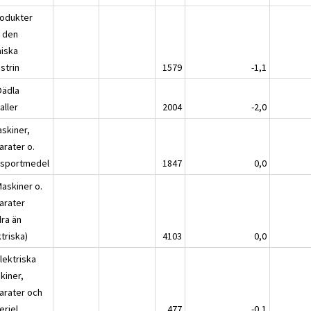
rodukter
n den
iska
strin
1579
-1,1
Oädla
aller
2004
-2,0
askiner,
arater o.
nsportmedel
1847
0,0
Maskiner o.
arater
dra än
triska)
4103
0,0
lektriska
kiner,
arater och
eriel
477
-0,1