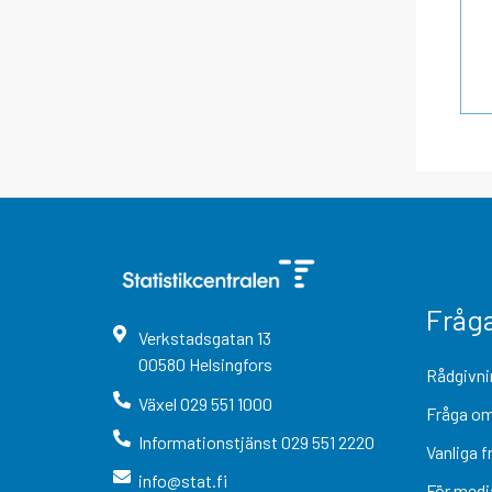
Fråg
Verkstadsgatan
13
00580
Helsingfors
Rådgivni
Växel
029 551 1000
Fråga om
Informationstjänst
029 551 2220
Vanliga f
info@stat.fi
För medi