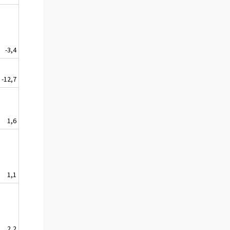
-3,4
-12,7
1,6
1,1
2,2