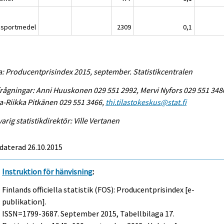
nsportmedel
2309
0,1
a: Producentprisindex 2015, september. Statistikcentralen
rågningar: Anni Huuskonen 029 551 2992, Mervi Nyfors 029 551 348
-Riikka Pitkänen 029 551 3466,
thi.tilastokeskus@stat.fi
arig statistikdirektör: Ville Vertanen
daterad 26.10.2015
Instruktion för hänvisning
:
Finlands officiella statistik (FOS): Producentprisindex [e-
publikation].
ISSN=1799-3687.
September
2015, Tabellbilaga 17.