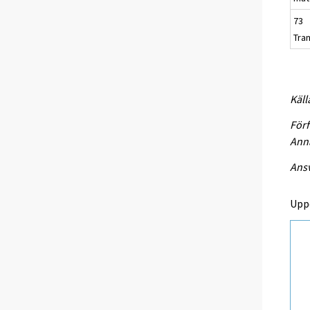
73
Tra
Käll
Förf
Anna
Ansv
Upp