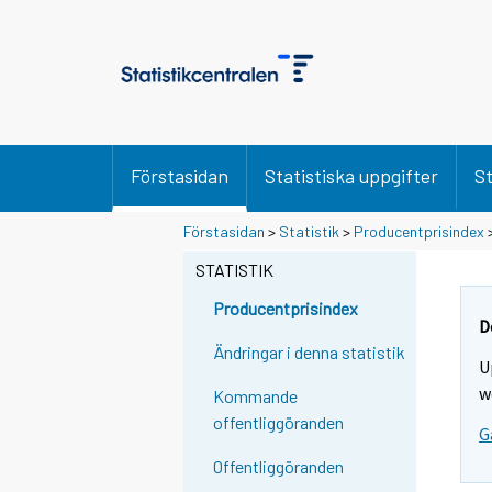
Förstasidan
Statistiska uppgifter
St
Förstasidan
>
Statistik
>
Producentprisindex
STATISTIK
Producentprisindex
D
Ändringar i denna statistik
U
w
Kommande
offentliggöranden
G
Offentliggöranden