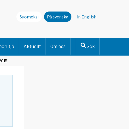
Suomeksi
På svenska
In English
och tjä
Aktuellt
Om oss
Sök
 2015