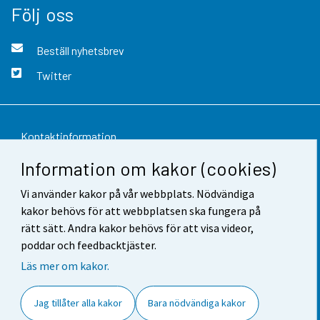
Följ oss
Beställ nyhetsbrev
Twitter
Kontaktinformation
Information om kakor (cookies)
Respons
Vi använder kakor på vår webbplats. Nödvändiga
Användarvillkor
kakor behövs för att webbplatsen ska fungera på
Dataskydd
rätt sätt. Andra kakor behövs för att visa videor,
poddar och feedbacktjäster.
Tillgänglighet
Läs mer om kakor.
Information om webbplatsen
Jag tillåter alla kakor
Bara nödvändiga kakor
Cookie-inställningar