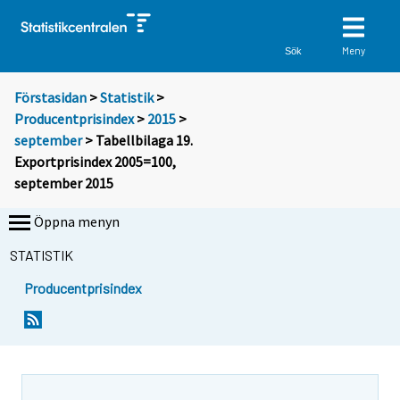
Meny
Sök
Förstasidan
>
Statistik
>
Producentprisindex
>
2015
>
september
> Tabellbilaga 19.
Exportprisindex 2005=100,
september 2015
Öppna menyn
STATISTIK
Producentprisindex