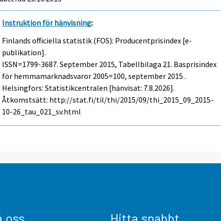
Instruktion för hänvisning
:
Finlands officiella statistik (FOS): Producentprisindex [e-
publikation].
ISSN=1799-3687.
September
2015, Tabellbilaga 21. Basprisindex
för hemmamarknadsvaror 2005=100, september 2015 .
Helsingfors: Statistikcentralen [hänvisat: 7.8.2026].
Åtkomstsätt: http://stat.fi/til/thi/2015/09/thi_2015_09_2015-
10-26_tau_021_sv.html
a oss
Hitta snabbt