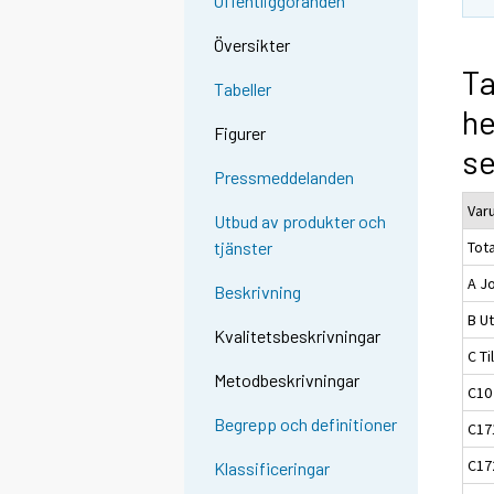
Offentliggöranden
Översikter
Ta
Tabeller
h
Figurer
s
Pressmeddelanden
Var
Utbud av produkter och
Tota
tjänster
A J
Beskrivning
B Ut
Kvalitetsbeskrivningar
C Ti
Metodbeskrivningar
C10
Begrepp och definitioner
C17
C17
Klassificeringar