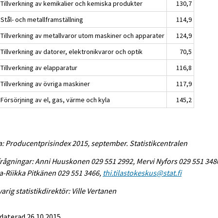
 Tillverkning av kemikalier och kemiska produkter
130,7
Stål- och metallframställning
114,9
 Tillverkning av metallvaror utom maskiner och apparater
124,9
Tillverkning av datorer, elektronikvaror och optik
70,5
Tillverkning av elapparatur
116,8
Tillverkning av övriga maskiner
117,9
Försörjning av el, gas, värme och kyla
145,2
a: Producentprisindex 2015, september. Statistikcentralen
rågningar: Anni Huuskonen 029 551 2992, Mervi Nyfors 029 551 348
-Riikka Pitkänen 029 551 3466,
thi.tilastokeskus@stat.fi
arig statistikdirektör: Ville Vertanen
daterad 26.10.2015