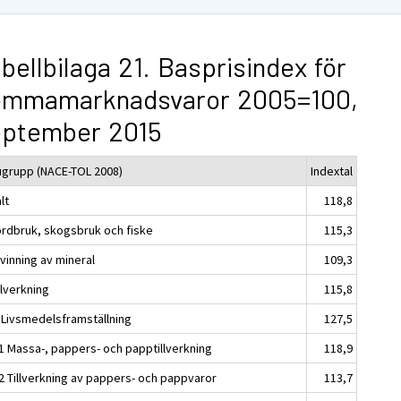
bellbilaga 21. Basprisindex för
emmamarknadsvaror 2005=100,
eptember 2015
ugrupp (NACE-TOL 2008)
Indextal
lt
118,8
ordbruk, skogsbruk och fiske
115,3
vinning av mineral
109,3
llverkning
115,8
 Livsmedelsframställning
127,5
1 Massa-, pappers- och papptillverkning
118,9
2 Tillverkning av pappers- och pappvaror
113,7