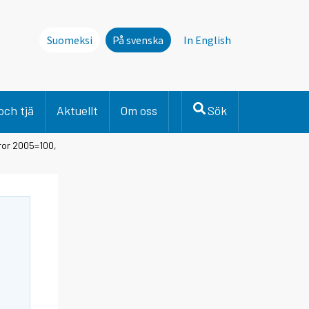
Suomeksi
På svenska
In English
och tjä
Aktuellt
Om oss
Sök
ror 2005=100,