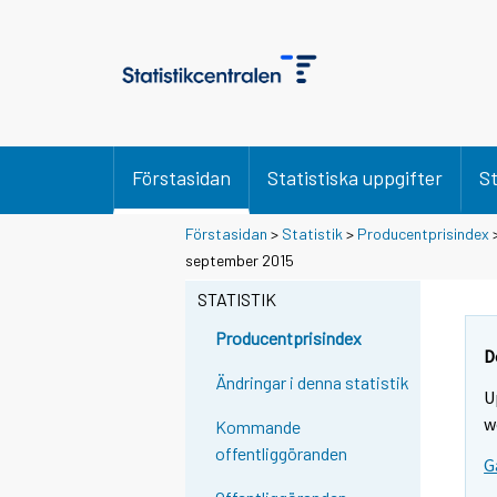
Förstasidan
Statistiska uppgifter
St
Förstasidan
>
Statistik
>
Producentprisindex
september 2015
STATISTIK
Producentprisindex
D
Ändringar i denna statistik
U
w
Kommande
offentliggöranden
G