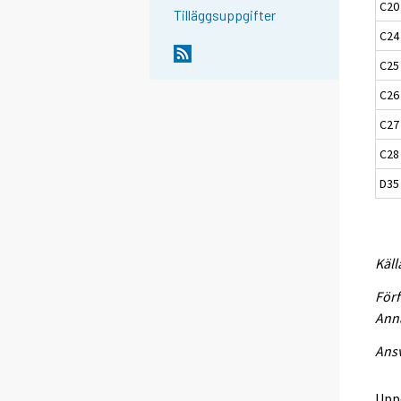
C20
Tilläggsuppgifter
C24 
C25
C26 
C27 
C28 
D35 
Käll
Förf
Anna
Ansv
Upp