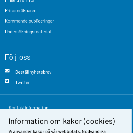
Prisomräknaren
Kommande publiceringar
Undersökningsmaterial
Följ oss
Beställ nyhetsbrev
Twitter
Kontaktinformation
Information om kakor (cookies)
Respons
Vi använder kakor på vår webbplats. Nödvändiga
Användarvillkor