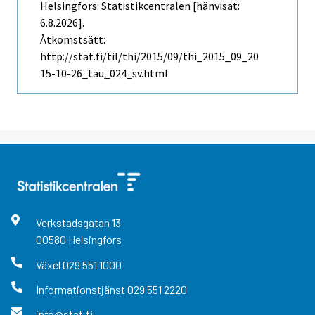
Helsingfors: Statistikcentralen [hänvisat:
6.8.2026].
Åtkomstsätt:
http://stat.fi/til/thi/2015/09/thi_2015_09_20
15-10-26_tau_024_sv.html
Verkstadsgatan
13
00580
Helsingfors
Växel
029 551 1000
Informationstjänst
029 551 2220
info@stat.fi