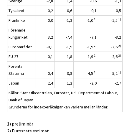
Sverige
-2,8
1,4
-0,6
-1,3
Tyskland
-0,2
-0,6
-0,1
-0,5
1)
1)
Frankrike
0,0
-1,3
-1,0
-1,5
Förenade
kungariket
3,2
-7,4
-7,1
-8,2
2)
2)
Euroområdet
-0,1
-1,9
-1,9
-2,6
2)
2)
EU-27
-0,1
-1,8
-1,9
-2,6
Förenta
1)
1)
Staterna
0,4
0,8
-4,5
-5,2
Japan
2,4
1,2
-2,0
-2,7
Källor: Statistikcentralen, Eurostat, U.S. Department of Labour,
Bank of Japan
Grunderna för indexberäknigar kan variera mellan länder.
1) preliminär
2) Eurostats estimat