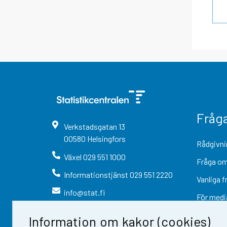
Fråg
Verkstadsgatan
13
00580
Helsingfors
Rådgivni
Växel
029 551 1000
Fråga om
Informationstjänst
029 551 2220
Vanliga f
info@stat.fi
För medi
Information om kakor (cookies)