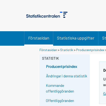
Förstasidan
Statistiska uppgifter
St
Förstasidan
>
Statistik
>
Producentprisindex
STATISTIK
Producentprisindex
D
Ändringar i denna statistik
U
w
Kommande
offentliggöranden
G
Offentliggöranden