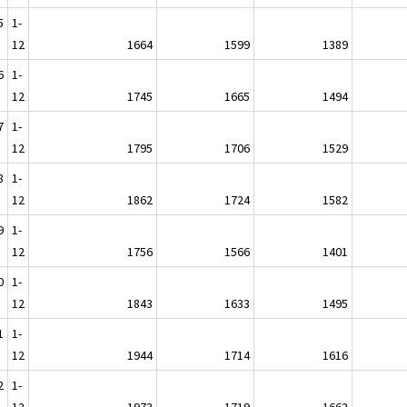
5
1-
12
1664
1599
1389
6
1-
12
1745
1665
1494
7
1-
12
1795
1706
1529
8
1-
12
1862
1724
1582
9
1-
12
1756
1566
1401
0
1-
12
1843
1633
1495
1
1-
12
1944
1714
1616
2
1-
12
1973
1719
1662