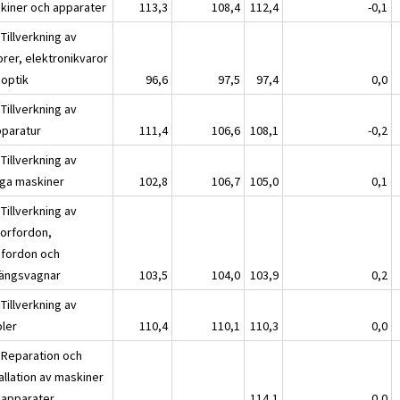
kiner och apparater
113,3
108,4
112,4
-0,1
Tillverkning av
orer, elektronikvaror
 optik
96,6
97,5
97,4
0,0
Tillverkning av
pparatur
111,4
106,6
108,1
-0,2
Tillverkning av
iga maskiner
102,8
106,7
105,0
0,1
Tillverkning av
orfordon,
pfordon och
ängsvagnar
103,5
104,0
103,9
0,2
Tillverkning av
ler
110,4
110,1
110,3
0,0
 Reparation och
allation av maskiner
 apparater
114,1
0,0