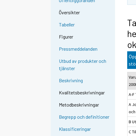
Offentliggöranden
Översikter
Ta
Tabeller
h
Figurer
ok
Pressmeddelanden
Öpp
Utbud av produkter och
stö
tjänster
Var
Beskrivning
200
Kvalitetsbeskrivningar
A-F 
A J
Metodbeskrivningar
och
Begrepp och definitioner
B Ut
Klassificeringar
C Ti