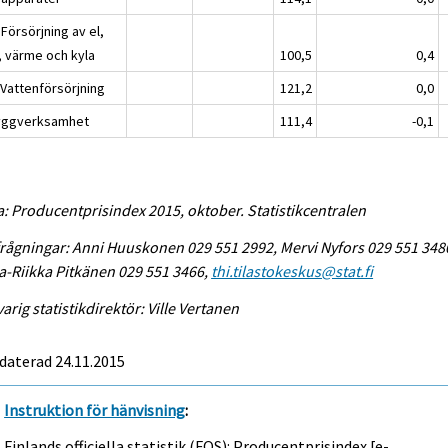
Försörjning av el,
, värme och kyla
100,5
0,4
 Vattenförsörjning
121,2
0,0
yggverksamhet
111,4
-0,1
a: Producentprisindex 2015, oktober. Statistikcentralen
rågningar: Anni Huuskonen 029 551 2992, Mervi Nyfors 029 551 348
-Riikka Pitkänen 029 551 3466,
thi.tilastokeskus@stat.fi
arig statistikdirektör: Ville Vertanen
daterad 24.11.2015
Instruktion för hänvisning
:
Finlands officiella statistik (FOS): Producentprisindex [e-