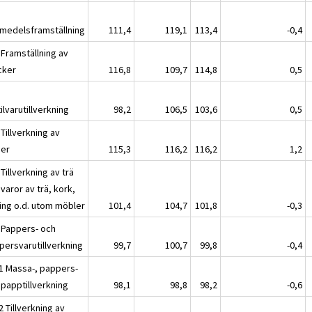
smedelsframställning
111,4
119,1
113,4
-0,4
 Framställning av
cker
116,8
109,7
114,8
0,5
ilvarutillverkning
98,2
106,5
103,6
0,5
Tillverkning av
der
115,3
116,2
116,2
1,2
Tillverkning av trä
varor av trä, kork,
ting o.d. utom möbler
101,4
104,7
101,8
-0,3
 Pappers- och
persvarutillverkning
99,7
100,7
99,8
-0,4
1 Massa-, pappers-
 papptillverkning
98,1
98,8
98,2
-0,6
 Tillverkning av