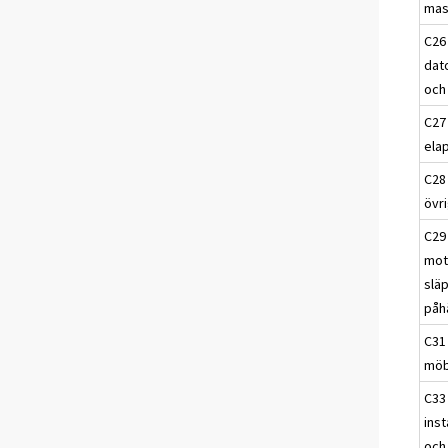
mas
C26 
dat
och
C27 
ela
C28 
övr
C29 
mot
slä
påh
C31 
möb
C33
inst
och