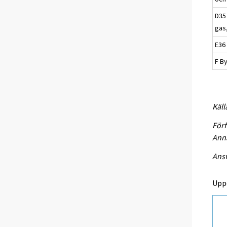
D35 
gas
E36
F B
Käll
Förf
Anna
Ansv
Upp