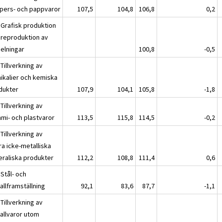
pers- och pappvaror
107,5
104,8
106,8
0,2
 Grafisk produktion
 reproduktion av
pelningar
100,8
-0,5
Tillverkning av
ikalier och kemiska
dukter
107,9
104,1
105,8
-1,8
Tillverkning av
mi- och plastvaror
113,5
115,8
114,5
-0,2
Tillverkning av
ra icke-metalliska
eraliska produkter
112,2
108,8
111,4
0,6
Stål- och
allframställning
92,1
83,6
87,7
-1,1
Tillverkning av
allvaror utom