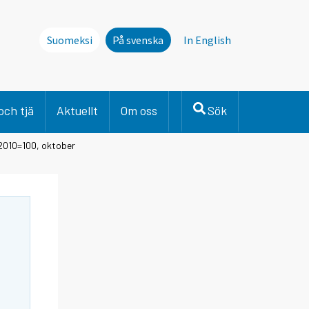
Suomeksi
På svenska
In English
och tjä
Aktuellt
Om oss
Sök
2010=100, oktober