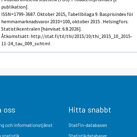
publikation].
ISSN=1799-3687.
Oktober
2015, Tabellbilaga 9. Basprisindex för
hemmamarknadsvaror 2010=100, oktober 2015 . Helsingfors:
Statistikcentralen [hänvisat: 6.8.2026].
Åtkomstsätt: http://stat.fi/til/thi/2015/10/thi_2015_10_2015-
11-24_tau_009_sv.html
a oss
Hitta snabbt
ng och informationstjänst
StatFin-databasen
 statistik
Statistikdatabaser