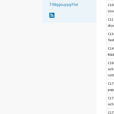
Tilläggsuppgifter
C10
Liv
C11
dry
C13
Text
C14 
klä
C16 
och 
rot
C17
pap
C17
och
C172