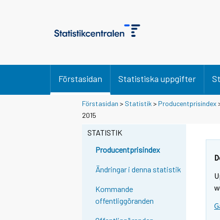
Förstasidan
Statistiska uppgifter
St
Förstasidan
>
Statistik
>
Producentprisindex
2015
STATISTIK
Producentprisindex
D
Ändringar i denna statistik
U
w
Kommande
offentliggöranden
G