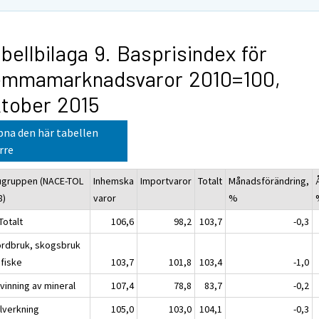
bellbilaga 9. Basprisindex för
emmamarknadsvaror 2010=100,
tober 2015
na den här tabellen
rre
ugruppen (NACE-TOL
Inhemska
Importvaror
Totalt
Månadsförändring,
8)
varor
%
Totalt
106,6
98,2
103,7
-0,3
ordbruk, skogsbruk
 fiske
103,7
101,8
103,4
-1,0
vinning av mineral
107,4
78,8
83,7
-0,2
llverkning
105,0
103,0
104,1
-0,3