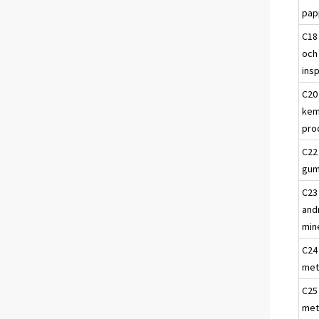
pap
C18
och
ins
C20 
kem
pro
C22 
gum
C23 
and
min
C24 
met
C25 
met