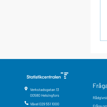
Fråg
Verkstadsgatan
13
00580
Helsingfors
Rådgivni
Växel
029 551 1000
Fråga om