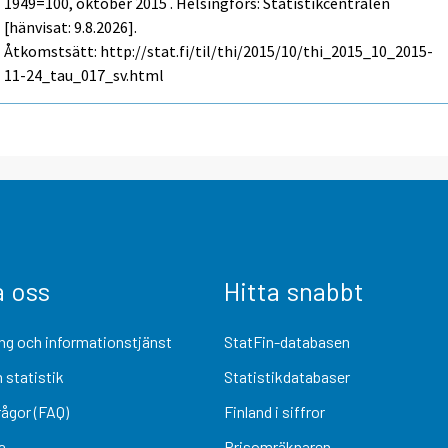
1949=100, oktober 2015 . Helsingfors: Statistikcentralen
[hänvisat: 9.8.2026].
Åtkomstsätt: http://stat.fi/til/thi/2015/10/thi_2015_10_2015-
11-24_tau_017_sv.html
a oss
Hitta snabbt
ng och informationstjänst
StatFin-databasen
 statistik
Statistikdatabaser
rågor (FAQ)
Finland i siffror
a
Prisomräknaren