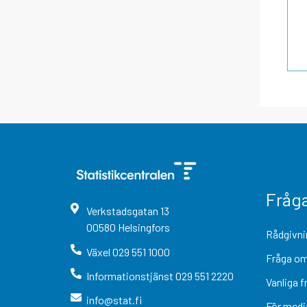
Fråg
Verkstadsgatan
13
00580
Helsingfors
Rådgivni
Växel
029 551 1000
Fråga om
Informationstjänst
029 551 2220
Vanliga f
info@stat.fi
För medi