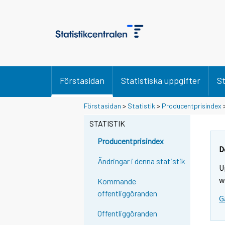
Förstasidan
Statistiska uppgifter
St
Förstasidan
>
Statistik
>
Producentprisindex
STATISTIK
Producentprisindex
D
Ändringar i denna statistik
U
w
Kommande
offentliggöranden
G
Offentliggöranden