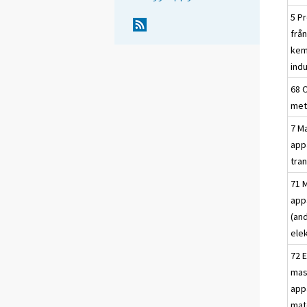
5 P
frå
kem
indu
68 
met
7 M
app
tra
71 
app
(an
elek
72 E
mas
app
mat