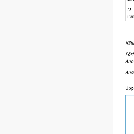
73
Tra
Käll
Förf
Anna
Ansv
Upp