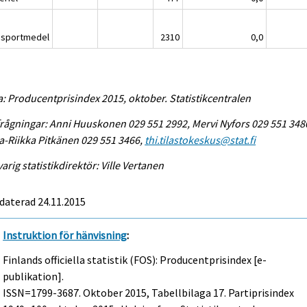
nsportmedel
2310
0,0
a: Producentprisindex 2015, oktober. Statistikcentralen
rågningar: Anni Huuskonen 029 551 2992, Mervi Nyfors 029 551 348
-Riikka Pitkänen 029 551 3466,
thi.tilastokeskus@stat.fi
arig statistikdirektör: Ville Vertanen
daterad 24.11.2015
Instruktion för hänvisning
:
Finlands officiella statistik (FOS): Producentprisindex [e-
publikation].
ISSN=1799-3687.
Oktober
2015, Tabellbilaga 17. Partiprisindex