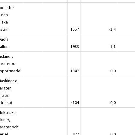
rodukter
n den
iska
strin
1557
-1,4
Oädla
aller
1983
-1,1
askiner,
arater o.
nsportmedel
1847
0,0
Maskiner o.
arater
dra än
triska)
4104
0,0
lektriska
kiner,
arater och
eriel
477
0,0