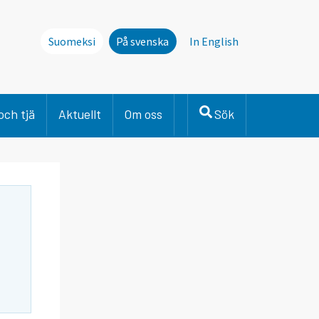
Suomeksi
På svenska
In English
och tjä
Aktuellt
Om oss
Sök