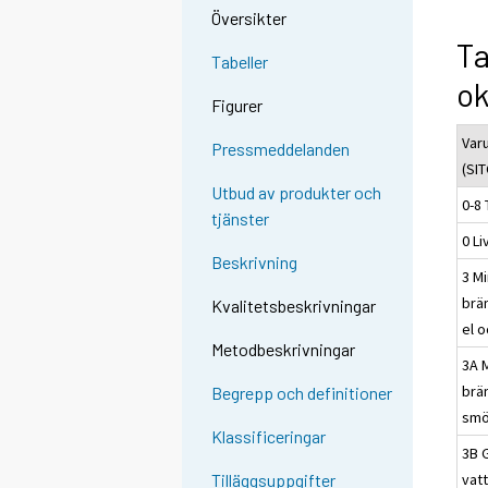
Översikter
Ta
Tabeller
ok
Figurer
Var
Pressmeddelanden
(SIT
Utbud av produkter och
0-8 
tjänster
0 L
Beskrivning
3 Mi
brä
Kvalitetsbeskrivningar
el 
Metodbeskrivningar
3A 
brä
Begrepp och definitioner
smö
Klassificeringar
3B 
vat
Tilläggsuppgifter