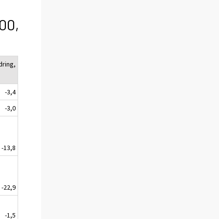
100,
dring,
-3,4
-3,0
-13,8
-22,9
-1,5