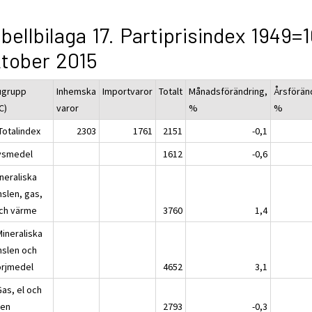
bellbilaga 17. Partiprisindex 1949=
tober 2015
ugrupp
Inhemska
Importvaror
Totalt
Månadsförändring,
Årsförän
C)
varor
%
%
Totalindex
2303
1761
2151
-0,1
ivsmedel
1612
-0,6
neraliska
nslen, gas,
och värme
3760
1,4
Mineraliska
nslen och
rjmedel
4652
3,1
Gas, el och
ten
2793
-0,3