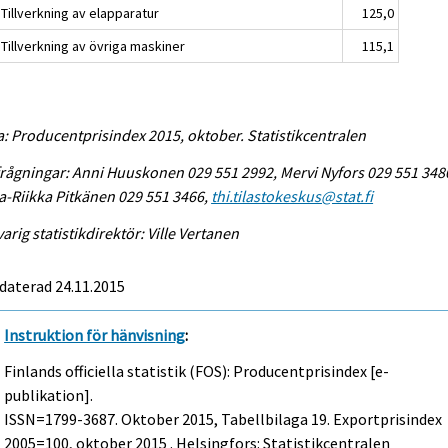
Tillverkning av elapparatur
125,0
Tillverkning av övriga maskiner
115,1
a: Producentprisindex 2015, oktober. Statistikcentralen
rågningar: Anni Huuskonen 029 551 2992, Mervi Nyfors 029 551 348
-Riikka Pitkänen 029 551 3466,
thi.tilastokeskus@stat.fi
arig statistikdirektör: Ville Vertanen
daterad 24.11.2015
Instruktion för hänvisning
:
Finlands officiella statistik (FOS): Producentprisindex [e-
publikation].
ISSN=1799-3687.
Oktober
2015, Tabellbilaga 19. Exportprisindex
2005=100, oktober 2015 . Helsingfors: Statistikcentralen