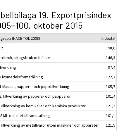
bellbilaga 19. Exportprisindex
05=100, oktober 2015
ugrupp (NACE-TOL 2008)
Indextal
lt
98,0
ordbruk, skogsbruk och fiske
146,3
llverkning
97,4
 Livsmedelsframställning
122,3
1 Massa-, pappers- och papptillverkning
105,7
2 Tillverkning av pappers- och pappvaror
101,4
 Tillverkning av kemikalier och kemiska produkter
121,2
Stål- och metallframställning
101,1
 Tillverkning av metallvaror utom maskiner och apparater
121,9