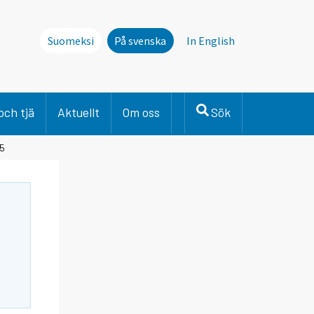
Suomeksi
På svenska
In English
och tjä
Aktuellt
Om oss
Sök
15