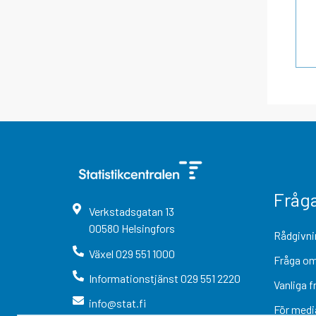
Fråg
Verkstadsgatan
13
00580
Helsingfors
Rådgivni
Växel
029 551 1000
Fråga om
Informationstjänst
029 551 2220
Vanliga f
info@stat.fi
För medi