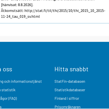
[hänvisat: 8.8.2026].
Åtkomstsätt: http://stat.fi/til/thi/2015/10/thi_2015_10_2015-
11-24_tau_019_sv.html
a oss
Hitta snabbt
ng och informationstjänst
StatFin-databasen
 statistik
Statistikdatabaser
rågor (FAQ)
Finland i siffror
a
Prisomräknaren