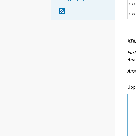
C27 
C28 
Käll
Förf
Anna
Ansv
Upp