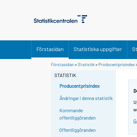
Förstasidan
Statistiska uppgifter
St
Förstasidan
>
Statistik
>
Producentprisindex
STATISTIK
Producentprisindex
D
Ändringar i denna statistik
U
w
Kommande
offentliggöranden
G
Offentliggöranden