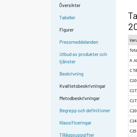
Översikter
Ta
Tabeller
20
Figurer
Var
Pressmeddelanden
Tota
Utbud av produkter och
A J
tjänster
C Ti
Beskrivning
C10
Kvalitetsbeskrivningar
C17
Metodbeskrivningar
C17
Begrepp och definitioner
C20
C24 
Klassificeringar
C25
Tilläggsuppgifter