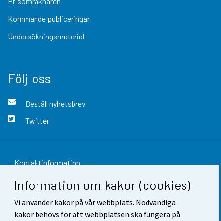
Prisomräknaren
Kommande publiceringar
Undersökningsmaterial
Följ oss
Beställ nyhetsbrev
Twitter
Kontaktinformation
Information om kakor (cookies)
Respons
Vi använder kakor på vår webbplats. Nödvändiga
Användarvillkor
kakor behövs för att webbplatsen ska fungera på