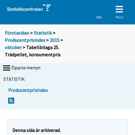
Meny
Sök
Förstasidan
>
Statistik
>
Producentprisindex
>
2015
>
oktober
> Tabellbilaga 25.
Trädpellet, konsumentpris
Öppna menyn
STATISTIK
Producentprisindex
Denna sida är arkiverad.