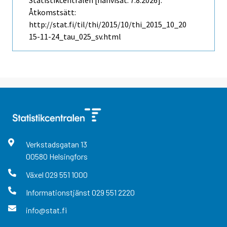
Statistikcentralen [hänvisat: 7.8.2026].
Åtkomstsätt:
http://stat.fi/til/thi/2015/10/thi_2015_10_20
15-11-24_tau_025_sv.html
Verkstadsgatan
13
00580
Helsingfors
Växel
029 551 1000
Informationstjänst
029 551 2220
info@stat.fi