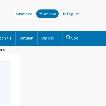
Suomeksi
På svenska
In English
och tjä
Aktuellt
Om oss
Sök
2015