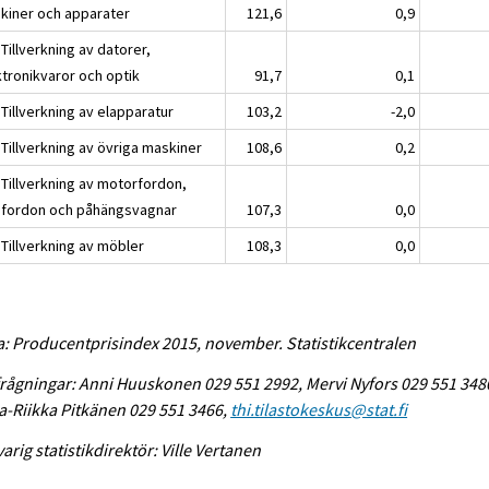
kiner och apparater
121,6
0,9
Tillverkning av datorer,
ktronikvaror och optik
91,7
0,1
Tillverkning av elapparatur
103,2
-2,0
Tillverkning av övriga maskiner
108,6
0,2
 Tillverkning av motorfordon,
pfordon och påhängsvagnar
107,3
0,0
 Tillverkning av möbler
108,3
0,0
a: Producentprisindex 2015, november. Statistikcentralen
rågningar: Anni Huuskonen 029 551 2992, Mervi Nyfors 029 551 348
-Riikka Pitkänen 029 551 3466,
thi.tilastokeskus@stat.fi
arig statistikdirektör: Ville Vertanen