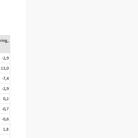
ring,
-2,9
13,0
-7,4
-2,9
0,2
-0,7
-0,6
1,8