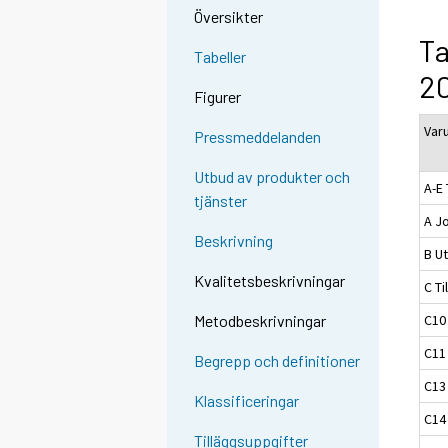
Översikter
Ta
Tabeller
20
Figurer
Var
Pressmeddelanden
Utbud av produkter och
A-E 
tjänster
A J
Beskrivning
B Ut
Kvalitetsbeskrivningar
C Ti
C10
Metodbeskrivningar
C11
Begrepp och definitioner
C13 
Klassificeringar
C14 
Tilläggsuppgifter