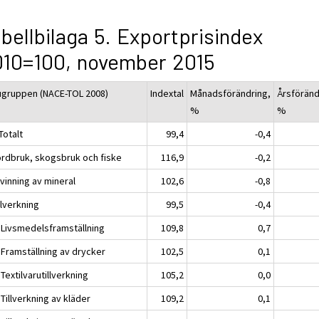
bellbilaga 5. Exportprisindex
10=100, november 2015
ugruppen (NACE-TOL 2008)
Indextal
Månadsförändring,
Årsföränd
%
%
Totalt
99,4
-0,4
ordbruk, skogsbruk och fiske
116,9
-0,2
vinning av mineral
102,6
-0,8
llverkning
99,5
-0,4
 Livsmedelsframställning
109,8
0,7
 Framställning av drycker
102,5
0,1
Textilvarutillverkning
105,2
0,0
Tillverkning av kläder
109,2
0,1