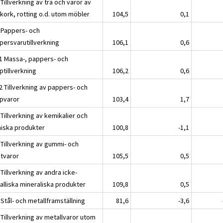
Tillverkning av trä och varor av
 kork, rotting o.d. utom möbler
104,5
0,1
 Pappers- och
persvarutillverkning
106,1
0,6
1 Massa-, pappers- och
ptillverkning
106,2
0,6
2 Tillverkning av pappers- och
pvaror
103,4
1,7
Tillverkning av kemikalier och
iska produkter
100,8
-1,1
 Tillverkning av gummi- och
stvaror
105,5
0,5
Tillverkning av andra icke-
alliska mineraliska produkter
109,8
0,5
Stål- och metallframställning
81,6
-3,6
 Tillverkning av metallvaror utom