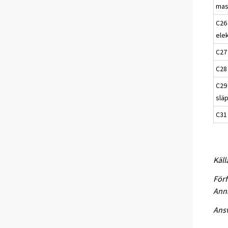
mas
C26 
ele
C27 
C28 
C29
slä
C31
Käll
Förf
Anna
Ansv