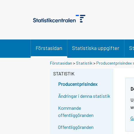
Förstasidan
Statistiska uppgifter
St
Förstasidan
>
Statistik
>
Producentprisindex
STATISTIK
Producentprisindex
D
Ändringar i denna statistik
U
w
Kommande
offentliggöranden
G
Offentliggöranden