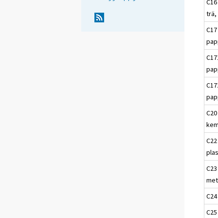
C16 
trä,
C17
pap
C17
pap
C17
pap
C20 
kem
C22
pla
C23 
met
C24 
C25