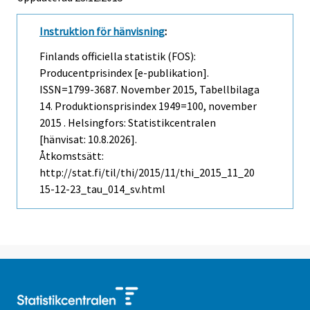
Instruktion för hänvisning
:
Finlands officiella statistik (FOS):
Producentprisindex [e-publikation].
ISSN=1799-3687.
November
2015, Tabellbilaga
14. Produktionsprisindex 1949=100, november
2015 . Helsingfors: Statistikcentralen
[hänvisat: 10.8.2026].
Åtkomstsätt:
http://stat.fi/til/thi/2015/11/thi_2015_11_20
15-12-23_tau_014_sv.html