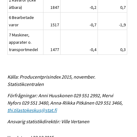
2 Råvaror (icke
ätbara)
1847
-0,2
0,7
6 Bearbetade
varor
1517
-0,7
-1,9
7 Maskiner,
apparater o.
transportmedel
1477
-0,4
0,3
Källa: Producentprisindex 2015, november.
Statistikcentralen
Förfrågningar: Anni Huuskonen 029 551 2992, Mervi
Nyfors 029 551 3480, Anna-Riikka Pitkänen 029 551 3466,
thi.tilastokeskus@stat.fi
Ansvarig statistikdirektör: Ville Vertanen