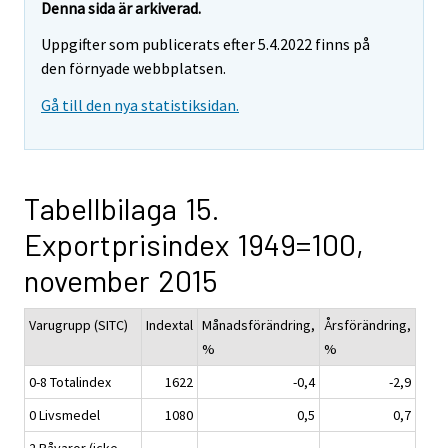
Denna sida är arkiverad.
Uppgifter som publicerats efter 5.4.2022 finns på
den förnyade webbplatsen.
Gå till den nya statistiksidan.
Tabellbilaga 15.
Exportprisindex 1949=100,
november 2015
Varugrupp (SITC)
Indextal
Månadsförändring,
Årsförändring,
%
%
0-8 Totalindex
1622
-0,4
-2,9
0 Livsmedel
1080
0,5
0,7