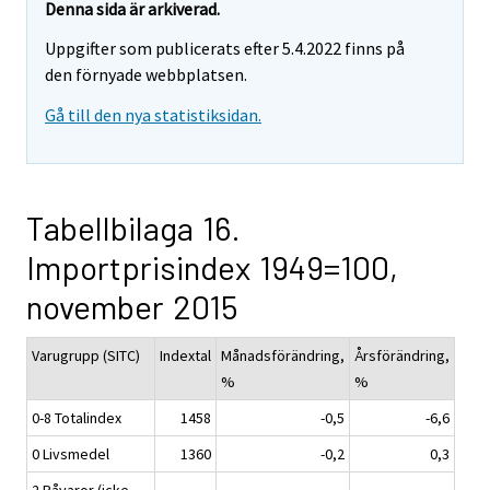
Denna sida är arkiverad.
Uppgifter som publicerats efter 5.4.2022 finns på
den förnyade webbplatsen.
Gå till den nya statistiksidan.
Tabellbilaga 16.
Importprisindex 1949=100,
november 2015
Varugrupp (SITC)
Indextal
Månadsförändring,
Årsförändring,
%
%
0-8 Totalindex
1458
-0,5
-6,6
0 Livsmedel
1360
-0,2
0,3