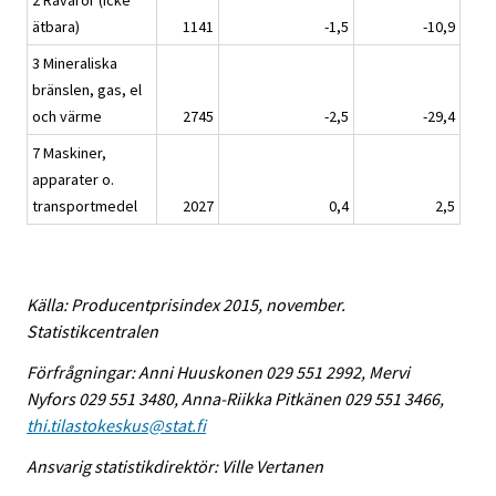
2 Råvaror (icke
ätbara)
1141
-1,5
-10,9
3 Mineraliska
bränslen, gas, el
och värme
2745
-2,5
-29,4
7 Maskiner,
apparater o.
transportmedel
2027
0,4
2,5
Källa: Producentprisindex 2015, november.
Statistikcentralen
Förfrågningar: Anni Huuskonen 029 551 2992, Mervi
Nyfors 029 551 3480, Anna-Riikka Pitkänen 029 551 3466,
thi.tilastokeskus@stat.fi
Ansvarig statistikdirektör: Ville Vertanen