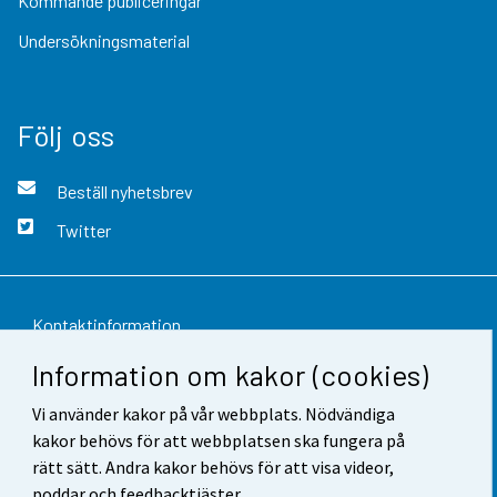
Kommande publiceringar
Undersökningsmaterial
Följ oss
Beställ nyhetsbrev
Twitter
Kontaktinformation
Information om kakor (cookies)
Respons
Vi använder kakor på vår webbplats. Nödvändiga
Användarvillkor
kakor behövs för att webbplatsen ska fungera på
Dataskydd
rätt sätt. Andra kakor behövs för att visa videor,
poddar och feedbacktjäster.