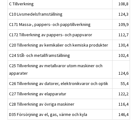
C Tillverkning
108,8
C10 Livsmedelsframställning
124,3
C171 Massa-, pappers- och papptillverkning
109,9
C172 Tillverkning av pappers- och pappvaror
112,7
C20 Tillverkning av kemikalier och kemiska produkter
130,4
C24 Stål- och metallframställning
102,4
C25 Tillverkning av metallvaror utom maskiner och
apparater
124,6
C26 Tillverkning av datorer, elektronikvaror och optik
55,4
C27 Tillverkning av elapparatur
122,2
C28 Tillverkning av övriga maskiner
116,4
D35 Försörjning av el, gas, värme och kyla
146,4