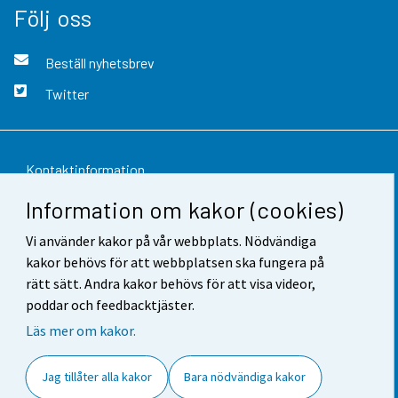
Följ oss
Beställ nyhetsbrev
Twitter
Kontaktinformation
Information om kakor (cookies)
Respons
Vi använder kakor på vår webbplats. Nödvändiga
Användarvillkor
kakor behövs för att webbplatsen ska fungera på
Dataskydd
rätt sätt. Andra kakor behövs för att visa videor,
poddar och feedbacktjäster.
Tillgänglighet
Läs mer om kakor.
Information om webbplatsen
Jag tillåter alla kakor
Bara nödvändiga kakor
Cookie-inställningar