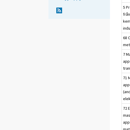
5 P
frå
kem
indu
68 
met
7 M
app
tra
71 
app
(an
elek
72 E
mas
app
mat