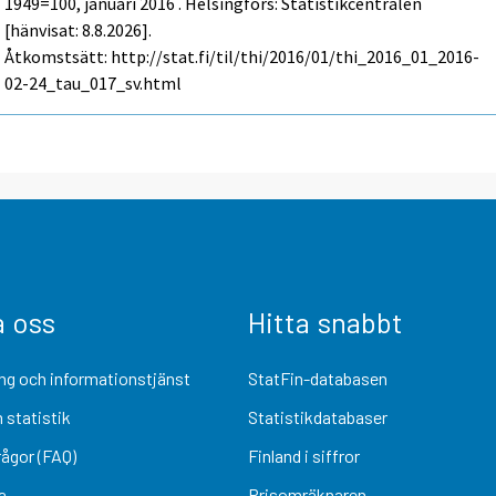
1949=100, januari 2016 . Helsingfors: Statistikcentralen
[hänvisat: 8.8.2026].
Åtkomstsätt: http://stat.fi/til/thi/2016/01/thi_2016_01_2016-
02-24_tau_017_sv.html
a oss
Hitta snabbt
ng och informationstjänst
StatFin-databasen
 statistik
Statistikdatabaser
rågor (FAQ)
Finland i siffror
a
Prisomräknaren