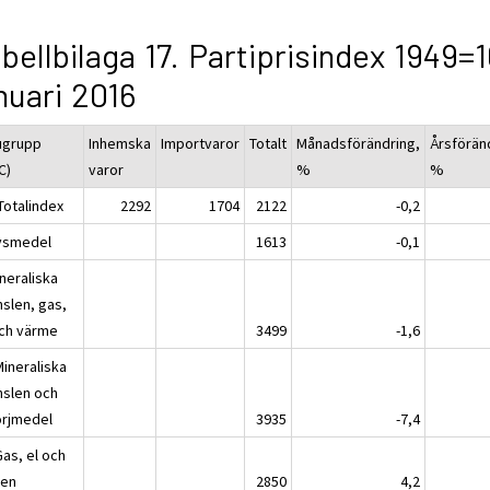
bellbilaga 17. Partiprisindex 1949=
nuari 2016
ugrupp
Inhemska
Importvaror
Totalt
Månadsförändring,
Årsförän
C)
varor
%
%
Totalindex
2292
1704
2122
-0,2
ivsmedel
1613
-0,1
neraliska
nslen, gas,
och värme
3499
-1,6
Mineraliska
nslen och
rjmedel
3935
-7,4
Gas, el och
ten
2850
4,2