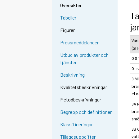
Översikter
Ta
Tabeller
ja
Figurer
Var
Pressmeddelanden
(SIT
Utbud av produkter och
0-8 
tjänster
0 L
Beskrivning
3 Mi
brä
Kvalitetsbeskrivningar
el 
Metodbeskrivningar
3A 
brä
Begrepp och definitioner
smö
Klassificeringar
3B 
vat
Tilläggsuppgifter