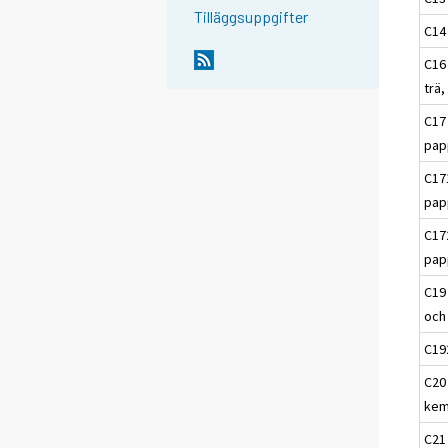
Tilläggsuppgifter
C14 
C16 
trä,
C17
pap
C17
pap
C17
pap
C19
och
C19
C20 
kem
C21