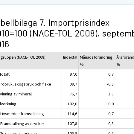
bellbilaga 7. Importprisindex
010=100 (NACE-TOL 2008), septem
016
ugruppen (NACE-TOL 2008)
Indextal
Månadsförändring,
Årsföränd
%
%
Totalt
97,0
0,7
ordbruk, skogsbruk och fiske
98,7
-0,8
vinning av mineral
75,7
1,5
llverkning
102,0
0,0
 Livsmedelsframställning
114,6
-0,7
 Framställning av drycker
107,8
-0,3
Textilvarutillverkning
105,9
0,5