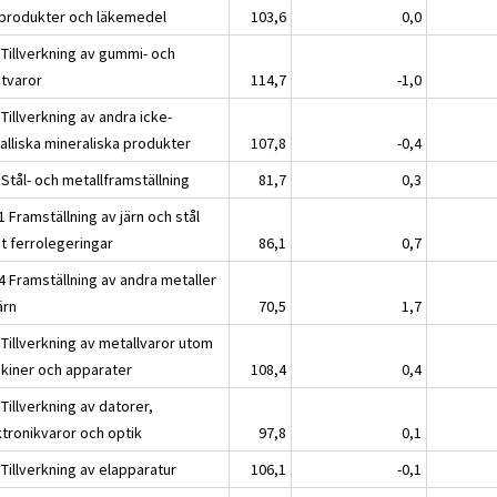
produkter och läkemedel
103,6
0,0
 Tillverkning av gummi- och
stvaror
114,7
-1,0
Tillverkning av andra icke-
alliska mineraliska produkter
107,8
-0,4
Stål- och metallframställning
81,7
0,3
 Framställning av järn och stål
t ferrolegeringar
86,1
0,7
4 Framställning av andra metaller
ärn
70,5
1,7
 Tillverkning av metallvaror utom
kiner och apparater
108,4
0,4
Tillverkning av datorer,
ktronikvaror och optik
97,8
0,1
Tillverkning av elapparatur
106,1
-0,1