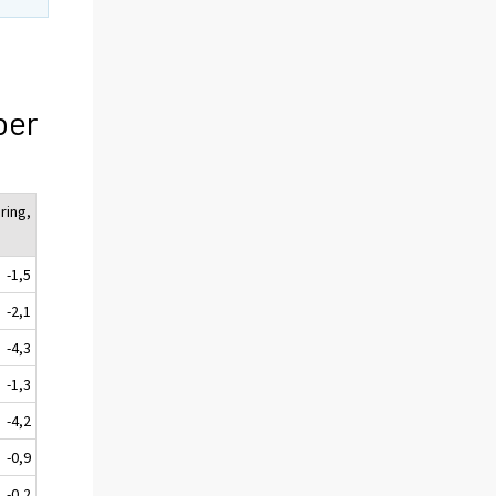
ber
ring,
-1,5
-2,1
-4,3
-1,3
-4,2
-0,9
-0,2