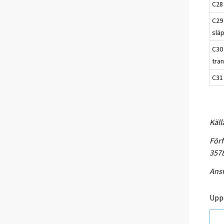
C28 
C29
slä
C30 
tra
C31
Käll
Förf
3578
Ansv
Upp