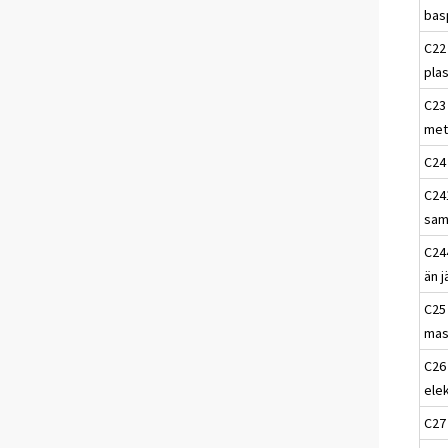
bas
C22
pla
C23 
met
C24 
C241
sam
C24
än j
C25
mas
C26 
ele
C27 