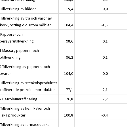
Tillverkning av kläder
115,4
0,0
Tillverkning av trä och varor av
 kork, rotting o.d. utom möbler
104,4
-1,5
 Pappers- och
persvarutillverkning
98,6
0,1
1 Massa-, pappers- och
ptillverkning
96,2
0,1
2 Tillverkning av pappers- och
pvaror
104,0
0,0
 Tillverkning av stenkolsprodukter
 raffinerade petroleumprodukter
77,1
2,1
2 Petroleumraffinering
76,8
2,2
Tillverkning av kemikalier och
iska produkter
100,8
-0,4
 Tillverkning av farmaceutiska