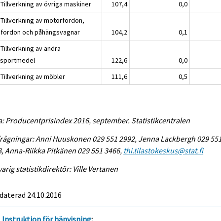
Tillverkning av övriga maskiner
107,4
0,0
 Tillverkning av motorfordon,
pfordon och påhängsvagnar
104,2
0,1
Tillverkning av andra
nsportmedel
122,6
0,0
 Tillverkning av möbler
111,6
0,5
a: Producentprisindex 2016, september. Statistikcentralen
rågningar: Anni Huuskonen 029 551 2992, Jenna Lackbergh 029 55
, Anna-Riikka Pitkänen 029 551 3466,
thi.tilastokeskus@stat.fi
arig statistikdirektör: Ville Vertanen
daterad 24.10.2016
Instruktion för hänvisning
: