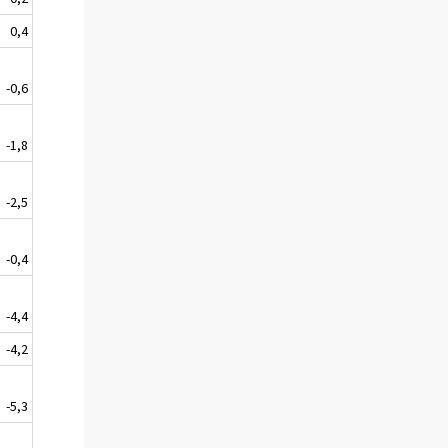
0,4
-0,6
-1,8
-2,5
-0,4
-4,4
-4,2
-5,3