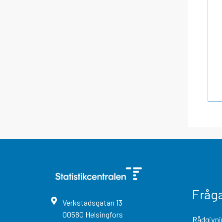
Fråg
Verkstadsgatan
13
00580
Helsingfors
Rådgivni