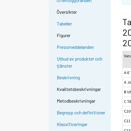
Offentliggöranden
Översikter
Ta
Tabeller
2
Figurer
2
Pressmeddelanden
Var
Utbud av produkter och
tjänster
A-E 
Beskrivning
A J
Kvalitetsbeskrivningar
B Ut
Metodbeskrivningar
C Ti
C10
Begrepp och definitioner
C11
Klassificeringar
C13 