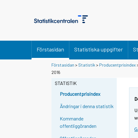
Förstasidan
Statistiska uppgifter
St
Förstasidan
>
Statistik
>
Producentprisindex
2016
STATISTIK
Producentprisindex
D
Ändringar i denna statistik
U
w
Kommande
offentliggöranden
G