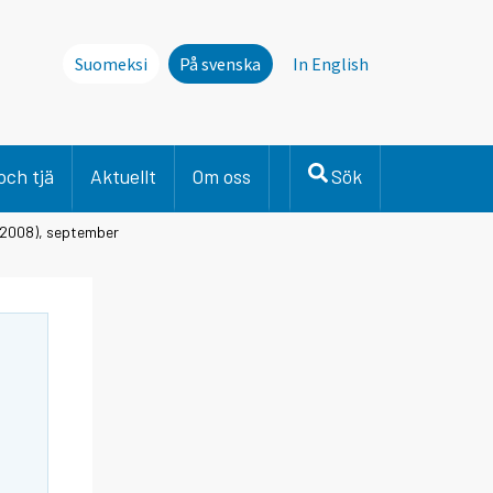
Suomeksi
På svenska
In English
och tjä
Aktuellt
Om oss
Sök
 2008), september