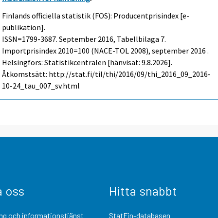
Finlands officiella statistik (FOS): Producentprisindex [e-
publikation].
ISSN=1799-3687.
September
2016, Tabellbilaga 7.
Importprisindex 2010=100 (NACE-TOL 2008), september 2016 .
Helsingfors: Statistikcentralen [hänvisat: 9.8.2026].
Åtkomstsätt: http://stat.fi/til/thi/2016/09/thi_2016_09_2016-
10-24_tau_007_sv.html
a oss
Hitta snabbt
ng och informationstjänst
StatFin-databasen