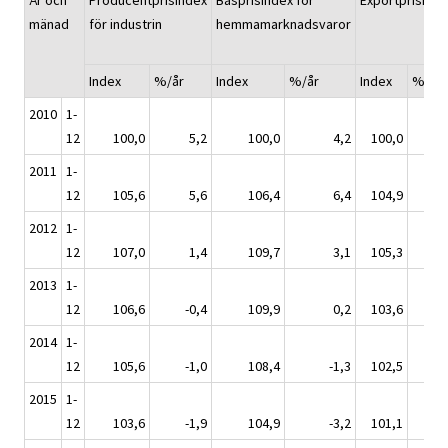
År och
Producentprisindex
Basprisindex för
Exportprisinde
mänad
för industrin
hemmamarknadsvaror
Index
%/år
Index
%/år
Index
%/år
2010
1-
12
100,0
5,2
100,0
4,2
100,0
4,
2011
1-
12
105,6
5,6
106,4
6,4
104,9
4,
2012
1-
12
107,0
1,4
109,7
3,1
105,3
0,
2013
1-
12
106,6
-0,4
109,9
0,2
103,6
-1
2014
1-
12
105,6
-1,0
108,4
-1,3
102,5
-1
2015
1-
12
103,6
-1,9
104,9
-3,2
101,1
-1