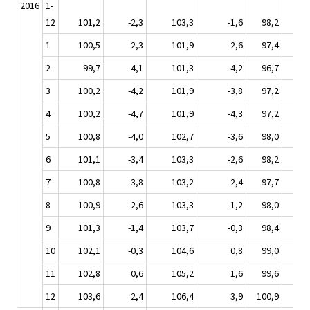
2016
1-
12
101,2
-2,3
103,3
-1,6
98,2
-2
1
100,5
-2,3
101,9
-2,6
97,4
-2
2
99,7
-4,1
101,3
-4,2
96,7
-4
3
100,2
-4,2
101,9
-3,8
97,2
-4
4
100,2
-4,7
101,9
-4,3
97,2
-5
5
100,8
-4,0
102,7
-3,6
98,0
-4
6
101,1
-3,4
103,3
-2,6
98,2
-4
7
100,8
-3,8
103,2
-2,4
97,7
-4
8
100,9
-2,6
103,3
-1,2
98,0
-3
9
101,3
-1,4
103,7
-0,3
98,4
-1
10
102,1
-0,3
104,6
0,8
99,0
-0
11
102,8
0,6
105,2
1,6
99,6
0,
12
103,6
2,4
106,4
3,9
100,9
2,