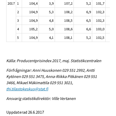
2017
1
104,4
3,9
107,2
5,2
101,7
4,
2
104,9
5,3
108,2
6,9
102,3
5,
3
104,9
4,8
108,5
6,5
102,3
5,
4
105,2
5,0
108,6
6,6
103,0
5,
5
104,9
4,1
108,1
5,2
102,5
4,
Källa: Producentprisindex 2017, maj. Statistikcentralen
Förfrågningar: Anni Huuskonen 029 551 2992, Antti
Kytönen 029 551 3475, Anna-Riikka Pitkänen 029 551
3466, Mikael Mäkimattila 029 551 3021,
thi.tilastokeskus@stat.fi
Ansvarig statistikdirektör: Ville Vertanen
Uppdaterad 26.6.2017