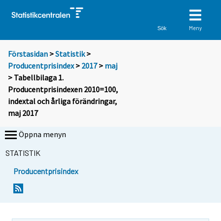
Meny
Sök
Förstasidan
>
Statistik
>
Producentprisindex
>
2017
>
maj
> Tabellbilaga 1.
Producentprisindexen 2010=100,
indextal och årliga förändringar,
maj 2017
Öppna menyn
STATISTIK
Producentprisindex