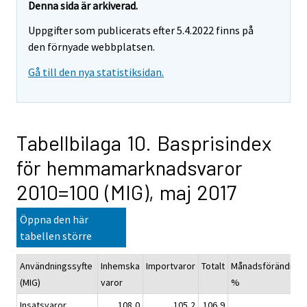
Denna sida är arkiverad.
Uppgifter som publicerats efter 5.4.2022 finns på
den förnyade webbplatsen.
Gå till den nya statistiksidan.
Tabellbilaga 10. Basprisindex
för hemmamarknadsvaror
2010=100 (MIG), maj 2017
Öppna den här
tabellen större
Användningssyfte
Inhemska
Importvaror
Totalt
Månadsförändring
(MIG)
varor
%
Insatsvaror
108,0
105,2
106,9
-0,