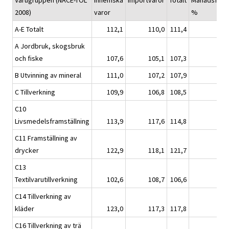
Varugruppen (NACE-TOL
Inhemska
Importvaror
Totalt
Månadsförän
2008)
varor
%
A-E Totalt
112,1
110,0
111,4
A Jordbruk, skogsbruk
och fiske
107,6
105,1
107,3
B Utvinning av mineral
111,0
107,2
107,9
C Tillverkning
109,9
106,8
108,5
C10
Livsmedelsframställning
113,9
117,6
114,8
C11 Framställning av
drycker
122,9
118,1
121,7
C13
Textilvarutillverkning
102,6
108,7
106,6
C14 Tillverkning av
kläder
123,0
117,3
117,8
C16 Tillverkning av trä