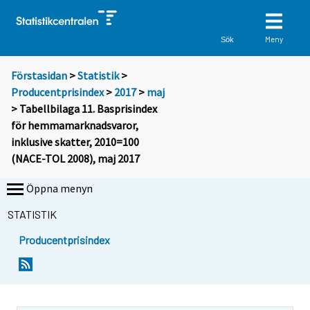
Meny
Sök
Förstasidan
>
Statistik
>
Producentprisindex
>
2017
>
maj
> Tabellbilaga 11. Basprisindex
för hemmamarknadsvaror,
inklusive skatter, 2010=100
(NACE-TOL 2008), maj 2017
Öppna menyn
STATISTIK
Producentprisindex