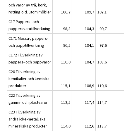
och varor av trä, kork,
rotting o.d. utom möbler
106,7
109,7
107,1
C17 Pappers- och
pappersvarutillverkning
98,8
104,3
99,7
C171 Massa-, pappers-
och papptillverkning
96,5
104,1
97,6
C172 Tillverkning av
pappers- och pappvaror
110,0
104,7
108,6
C20 Tillverkning av
kemikalier och kemiska
produkter
115,1
106,9
110,6
C22 Tillverkning av
gummi- och plastvaror
112,5
117,4
114,7
C23 Tillverkning av
andra icke-metalliska
mineraliska produkter
114,0
112,6
113,7