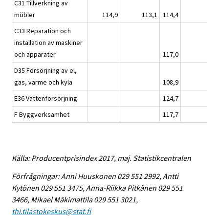
C31 Tillverkning av
möbler
114,9
113,1
114,4
C33 Reparation och
installation av maskiner
och apparater
117,0
D35 Försörjning av el,
gas, värme och kyla
108,9
E36 Vattenförsörjning
124,7
F Byggverksamhet
117,7
Källa: Producentprisindex 2017, maj. Statistikcentralen
Förfrågningar: Anni Huuskonen 029 551 2992, Antti
Kytönen 029 551 3475, Anna-Riikka Pitkänen 029 551
3466, Mikael Mäkimattila 029 551 3021,
thi.tilastokeskus@stat.fi