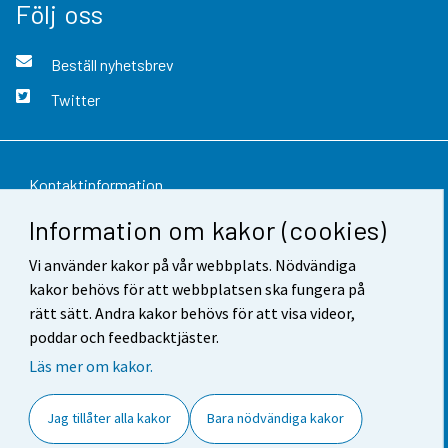
Följ oss
Beställ nyhetsbrev
Twitter
Kontaktinformation
Information om kakor (cookies)
Respons
Vi använder kakor på vår webbplats. Nödvändiga
Användarvillkor
kakor behövs för att webbplatsen ska fungera på
Dataskydd
rätt sätt. Andra kakor behövs för att visa videor,
poddar och feedbacktjäster.
Tillgänglighet
Läs mer om kakor.
Information om webbplatsen
Jag tillåter alla kakor
Bara nödvändiga kakor
Cookie-inställningar