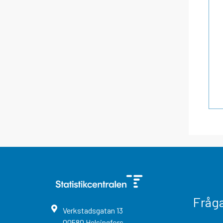
Fråg
Verkstadsgatan
13
00580
Helsingfors