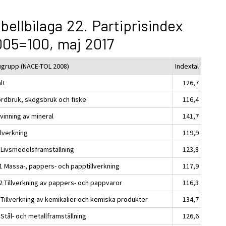
bellbilaga 22. Partiprisindex
05=100, maj 2017
ugrupp (NACE-TOL 2008)
Indextal
lt
126,7
ordbruk, skogsbruk och fiske
116,4
vinning av mineral
141,7
llverkning
119,9
 Livsmedelsframställning
123,8
1 Massa-, pappers- och papptillverkning
117,9
2 Tillverkning av pappers- och pappvaror
116,3
 Tillverkning av kemikalier och kemiska produkter
134,7
Stål- och metallframställning
126,6