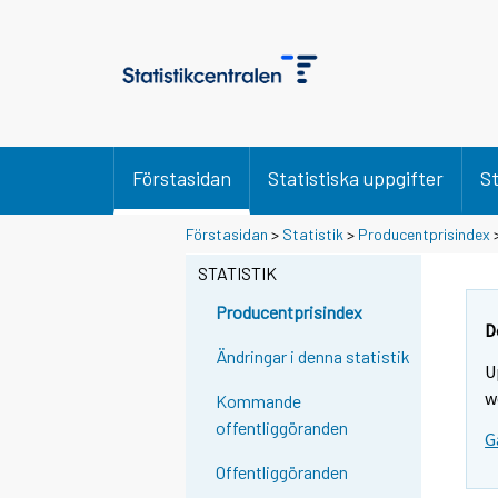
Förstasidan
Statistiska uppgifter
St
Förstasidan
>
Statistik
>
Producentprisindex
STATISTIK
Producentprisindex
D
Ändringar i denna statistik
U
w
Kommande
offentliggöranden
G
Offentliggöranden