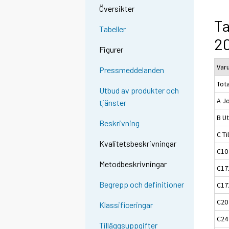
Översikter
Ta
Tabeller
20
Figurer
Var
Pressmeddelanden
Tota
Utbud av produkter och
A J
tjänster
B Ut
Beskrivning
C Ti
Kvalitetsbeskrivningar
C10
Metodbeskrivningar
C17
Begrepp och definitioner
C17
C20
Klassificeringar
C24 
Tilläggsuppgifter