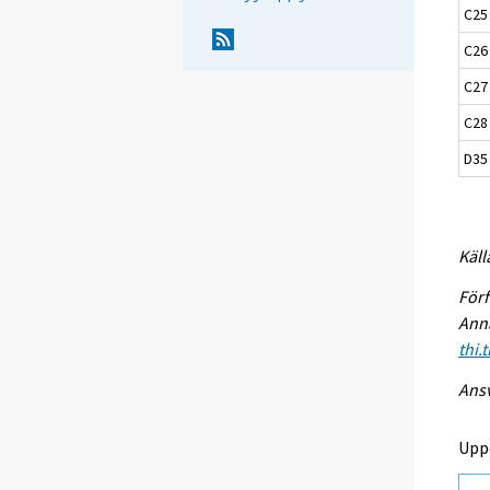
C25
C26 
C27 
C28 
D35 
Käll
Förf
Anna
thi.
Ansv
Upp