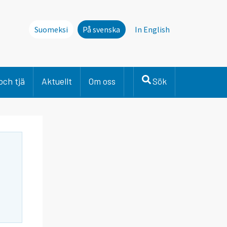
Suomeksi
På svenska
In English
och tjä
Aktuellt
Om oss
Sök