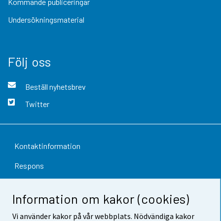
Kommande publiceringar
Undersökningsmaterial
Följ oss
Beställ nyhetsbrev
Twitter
Kontaktinformation
Respons
Användarvillkor
Information om kakor (cookies)
Dataskydd
Vi använder kakor på vår webbplats. Nödvändiga kakor