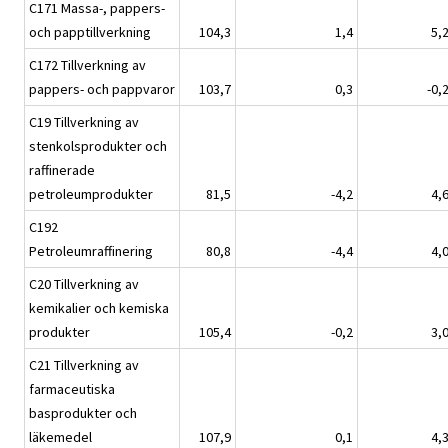
C171 Massa-, pappers-
och papptillverkning
104,3
1,4
5,
C172 Tillverkning av
pappers- och pappvaror
103,7
0,3
-0,
C19 Tillverkning av
stenkolsprodukter och
raffinerade
petroleumprodukter
81,5
-4,2
4,
C192
Petroleumraffinering
80,8
-4,4
4,
C20 Tillverkning av
kemikalier och kemiska
produkter
105,4
-0,2
3,
C21 Tillverkning av
farmaceutiska
basprodukter och
läkemedel
107,9
0,1
4,