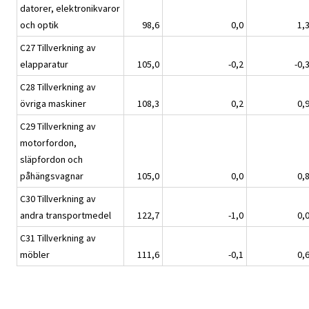
datorer, elektronikvaror
och optik
98,6
0,0
1,
C27 Tillverkning av
elapparatur
105,0
-0,2
-0,
C28 Tillverkning av
övriga maskiner
108,3
0,2
0,
C29 Tillverkning av
motorfordon,
släpfordon och
påhängsvagnar
105,0
0,0
0,
C30 Tillverkning av
andra transportmedel
122,7
-1,0
0,
C31 Tillverkning av
möbler
111,6
-0,1
0,