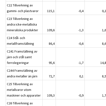
C22 Tillverkning av
gummi- och plastvaror
115,1
-0,4
0,
C23 Tillverkning av
andra icke-metalliska
mineraliska produkter
109,6
-1,3
1,
C24 Stål- och
metallframställning
86,4
-0,6
8,
C241 Framställning av
järn och stål samt
ferrolegeringar
95,6
-1,7
14,
C244 Framställning av
andra metaller än järn
72,7
0,1
8,
C25 Tillverkning av
metallvaror utom
maskiner och apparater
109,3
-0,9
1,
C26 Tillverkning av