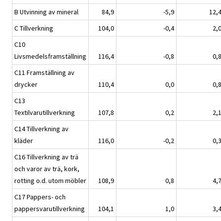
B Utvinning av mineral
84,9
-5,9
12,
C Tillverkning
104,0
-0,4
2,
C10
Livsmedelsframställning
116,4
-0,8
0,
C11 Framställning av
drycker
110,4
0,0
0,
C13
Textilvarutillverkning
107,8
0,2
2,
C14 Tillverkning av
kläder
116,0
-0,2
0,
C16 Tillverkning av trä
och varor av trä, kork,
rotting o.d. utom möbler
108,9
0,8
4,
C17 Pappers- och
pappersvarutillverkning
104,1
1,0
3,