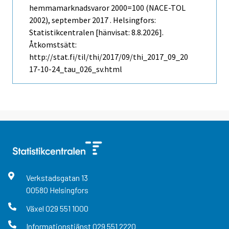
hemmamarknadsvaror 2000=100 (NACE-TOL
2002), september 2017 . Helsingfors:
Statistikcentralen [hänvisat: 8.8.2026].
Åtkomstsätt:
http://stat.fi/til/thi/2017/09/thi_2017_09_20
17-10-24_tau_026_sv.html
Verkstadsgatan
13
00580
Helsingfors
Växel
029 551 1000
Informationstjänst
029 551 2220