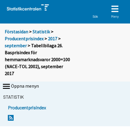
Meny
Sök
Förstasidan
>
Statistik
>
Producentprisindex
>
2017
>
september
> Tabellbilaga 26.
Basprisindex för
hemmamarknadsvaror 2000=100
(NACE-TOL 2002), september
2017
Öppna menyn
STATISTIK
Producentprisindex