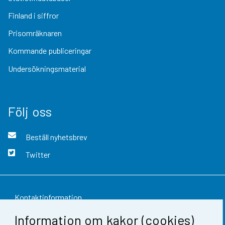
Finland i siffror
Prisomräknaren
Kommande publiceringar
Undersökningsmaterial
Följ oss
Beställ nyhetsbrev
Twitter
Kontaktinformation
Information om kakor (cookies)
Respons