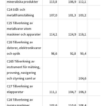
mineraliska produkter
113,8
106,9
112,1
C24 Stål- och
metallframställning
107,0
101,3
103,2
C25 Tillverkning av
metallvaror utom
maskiner och apparater
114,2
124,9
116,1
C26 Tillverkning av
datorer, elektronikvaror
och optik
98,6
92,8
93,4
C265 Tillverkning av
instrument för mätning,
provning, navigering
och styrning samt ur
104,6
C27 Tillverkning av
elapparatur
111,1
104,7
106,3
C28 Tillverkning av
övriga maskiner
103,6
110,6
108,4