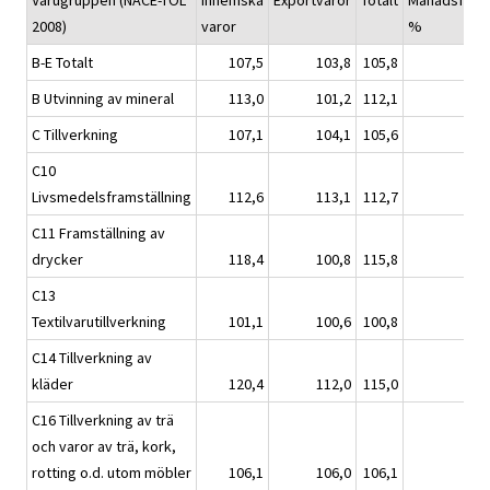
Varugruppen (NACE-TOL
Inhemska
Exportvaror
Totalt
Månadsförän
2008)
varor
%
B-E Totalt
107,5
103,8
105,8
B Utvinning av mineral
113,0
101,2
112,1
C Tillverkning
107,1
104,1
105,6
C10
Livsmedelsframställning
112,6
113,1
112,7
C11 Framställning av
drycker
118,4
100,8
115,8
C13
Textilvarutillverkning
101,1
100,6
100,8
C14 Tillverkning av
kläder
120,4
112,0
115,0
C16 Tillverkning av trä
och varor av trä, kork,
rotting o.d. utom möbler
106,1
106,0
106,1