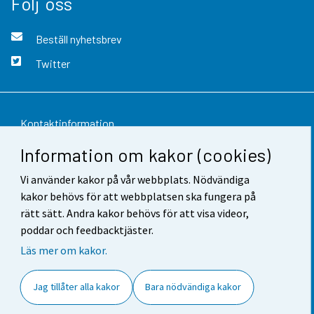
Följ oss
Beställ nyhetsbrev
Twitter
Kontaktinformation
Information om kakor (cookies)
Respons
Vi använder kakor på vår webbplats. Nödvändiga
Användarvillkor
kakor behövs för att webbplatsen ska fungera på
Dataskydd
rätt sätt. Andra kakor behövs för att visa videor,
poddar och feedbacktjäster.
Tillgänglighet
Läs mer om kakor.
Information om webbplatsen
Jag tillåter alla kakor
Bara nödvändiga kakor
Cookie-inställningar