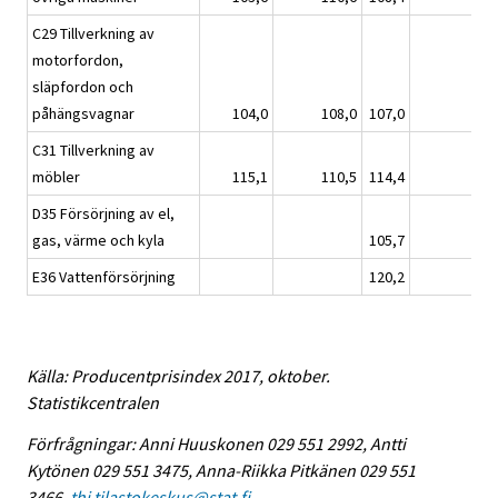
C29 Tillverkning av
motorfordon,
släpfordon och
påhängsvagnar
104,0
108,0
107,0
C31 Tillverkning av
möbler
115,1
110,5
114,4
D35 Försörjning av el,
gas, värme och kyla
105,7
E36 Vattenförsörjning
120,2
Källa: Producentprisindex 2017, oktober.
Statistikcentralen
Förfrågningar: Anni Huuskonen 029 551 2992, Antti
Kytönen 029 551 3475, Anna-Riikka Pitkänen 029 551
3466,
thi.tilastokeskus@stat.fi