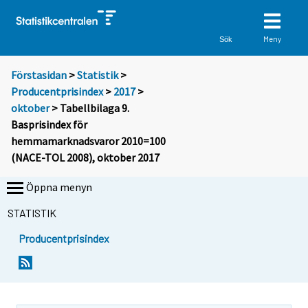
Meny
Sök
Förstasidan
>
Statistik
>
Producentprisindex
>
2017
>
oktober
> Tabellbilaga 9.
Basprisindex för
hemmamarknadsvaror 2010=100
(NACE-TOL 2008), oktober 2017
Öppna menyn
STATISTIK
Producentprisindex