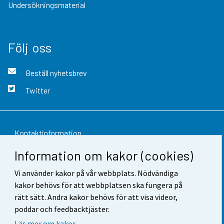
Undersökningsmaterial
Följ oss
Beställ nyhetsbrev
Twitter
Kontaktinformation
Information om kakor (cookies)
Respons
Vi använder kakor på vår webbplats. Nödvändiga
Användarvillkor
kakor behövs för att webbplatsen ska fungera på
Dataskydd
rätt sätt. Andra kakor behövs för att visa videor,
poddar och feedbacktjäster.
Tillgänglighet
Läs mer om kakor.