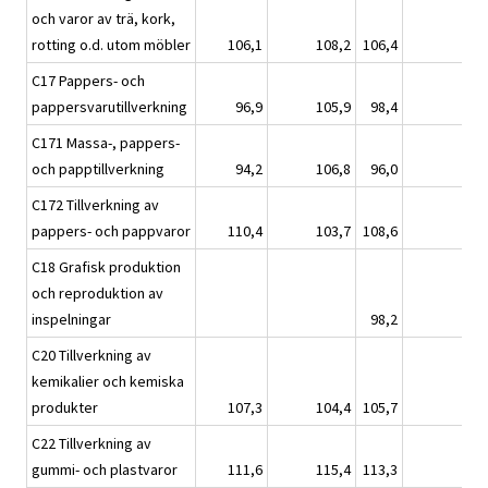
och varor av trä, kork,
rotting o.d. utom möbler
106,1
108,2
106,4
C17 Pappers- och
pappersvarutillverkning
96,9
105,9
98,4
C171 Massa-, pappers-
och papptillverkning
94,2
106,8
96,0
C172 Tillverkning av
pappers- och pappvaror
110,4
103,7
108,6
C18 Grafisk produktion
och reproduktion av
inspelningar
98,2
C20 Tillverkning av
kemikalier och kemiska
produkter
107,3
104,4
105,7
C22 Tillverkning av
gummi- och plastvaror
111,6
115,4
113,3