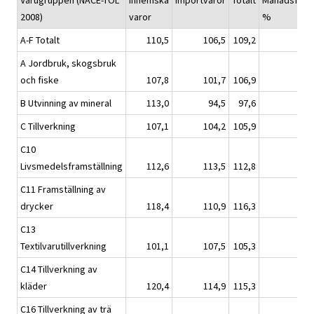
Varugruppen (NACE-TOL
Inhemska
Importvaror
Totalt
Månadsförän
2008)
varor
%
A-F Totalt
110,5
106,5
109,2
A Jordbruk, skogsbruk
och fiske
107,8
101,7
106,9
B Utvinning av mineral
113,0
94,5
97,6
C Tillverkning
107,1
104,2
105,9
C10
Livsmedelsframställning
112,6
113,5
112,8
C11 Framställning av
drycker
118,4
110,9
116,3
C13
Textilvarutillverkning
101,1
107,5
105,3
C14 Tillverkning av
kläder
120,4
114,9
115,3
C16 Tillverkning av trä