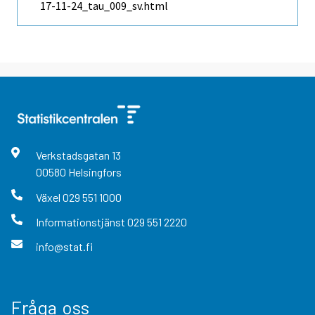
17-11-24_tau_009_sv.html
Verkstadsgatan
13
00580
Helsingfors
Växel
029 551 1000
Informationstjänst
029 551 2220
info@stat.fi
Fråga oss