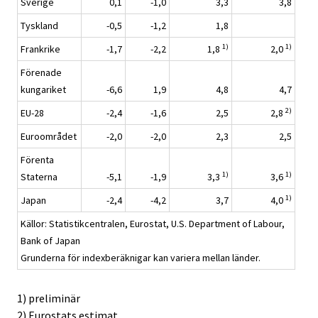
Sverige
0,1
-1,0
3,3
3,8
Tyskland
-0,5
-1,2
1,8
1)
1)
Frankrike
-1,7
-2,2
1,8
2,0
Förenade
kungariket
-6,6
1,9
4,8
4,7
2)
EU-28
-2,4
-1,6
2,5
2,8
Euroområdet
-2,0
-2,0
2,3
2,5
Förenta
1)
1)
Staterna
-5,1
-1,9
3,3
3,6
1)
Japan
-2,4
-4,2
3,7
4,0
Källor: Statistikcentralen, Eurostat, U.S. Department of Labour,
Bank of Japan
Grunderna för indexberäknigar kan variera mellan länder.
1) preliminär
2) Eurostats estimat