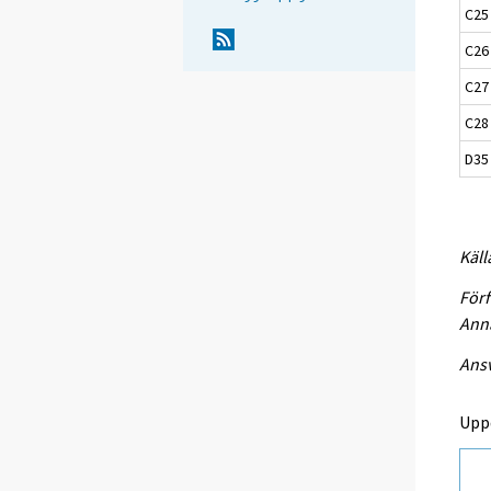
C25
C26 
C27 
C28 
D35 
Käll
Förf
Anna
Ansv
Upp