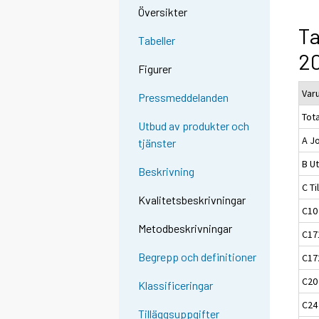
Översikter
Ta
Tabeller
2
Figurer
Var
Pressmeddelanden
Tota
Utbud av produkter och
A J
tjänster
B Ut
Beskrivning
C Ti
Kvalitetsbeskrivningar
C10
Metodbeskrivningar
C17
Begrepp och definitioner
C17
C20
Klassificeringar
C24 
Tilläggsuppgifter