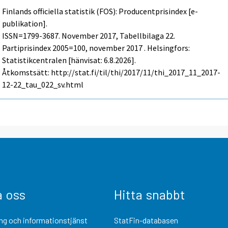
Finlands officiella statistik (FOS): Producentprisindex [e-
publikation].
ISSN=1799-3687.
November
2017, Tabellbilaga 22.
Partiprisindex 2005=100, november 2017 . Helsingfors:
Statistikcentralen [hänvisat: 6.8.2026].
Åtkomstsätt: http://stat.fi/til/thi/2017/11/thi_2017_11_2017-
12-22_tau_022_sv.html
a oss
Hitta snabbt
ng och informationstjänst
StatFin-databasen