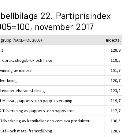
bellbilaga 22. Partiprisindex
005=100, november 2017
ugrupp (NACE-TOL 2008)
Indextal
lt
128,9
ordbruk, skogsbruk och fiske
118,5
vinning av mineral
151,7
llverkning
120,7
 Livsmedelsframställning
123,2
1 Massa-, pappers- och papptillverkning
119,7
2 Tillverkning av pappers- och pappvaror
117,7
 Tillverkning av kemikalier och kemiska produkter
130,5
Stål- och metallframställning
128,7