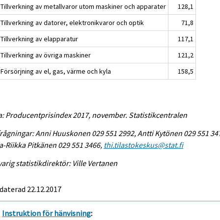
 Tillverkning av metallvaror utom maskiner och apparater
128,1
Tillverkning av datorer, elektronikvaror och optik
71,8
Tillverkning av elapparatur
117,1
Tillverkning av övriga maskiner
121,2
Försörjning av el, gas, värme och kyla
158,5
a: Producentprisindex 2017, november. Statistikcentralen
rågningar: Anni Huuskonen 029 551 2992, Antti Kytönen 029 551 34
-Riikka Pitkänen 029 551 3466,
thi.tilastokeskus@stat.fi
arig statistikdirektör: Ville Vertanen
daterad 22.12.2017
Instruktion för hänvisning
: