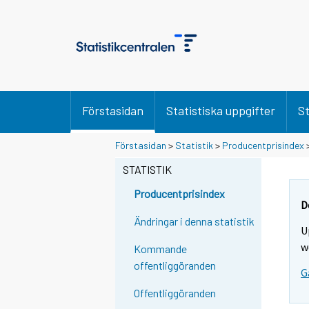
Förstasidan
Statistiska uppgifter
St
Förstasidan
>
Statistik
>
Producentprisindex
STATISTIK
Producentprisindex
D
Ändringar i denna statistik
U
w
Kommande
offentliggöranden
G
Offentliggöranden