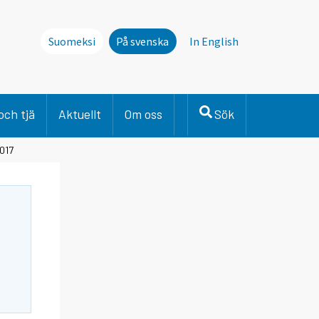
Suomeksi
På svenska
In English
och tjä
Aktuellt
Om oss
Sök
2017